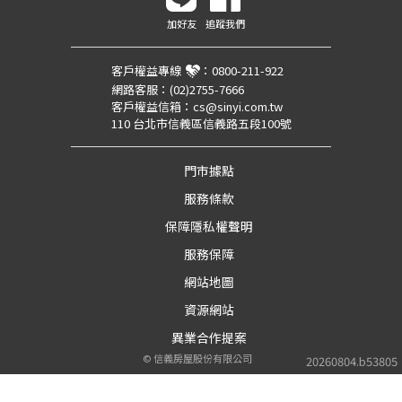
加好友
追蹤我們
客戶權益專線
：
0800-211-922
網路客服：
(02)2755-7666
客戶權益信箱：
cs@sinyi.com.tw
110 台北市信義區信義路五段100號
門市據點
服務條款
保障隱私權聲明
服務保障
網站地圖
資源網站
異業合作提案
©
信義房屋股份有限公司
20260804.b53805