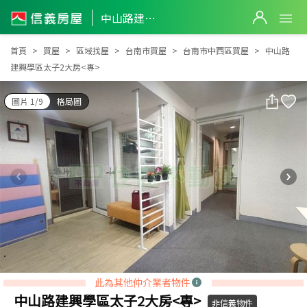
中山路建興學區太子2大房<專>
中山路建興學區太子2大房<專>
首頁
買屋
區域找屋
台南市買屋
台南市中西區買屋
中山路
建興學區太子2大房<專>
圖片 1/9
格局圖
此為其他仲介業者物件
中山路建興學區太子2大房<專>
非信義物件