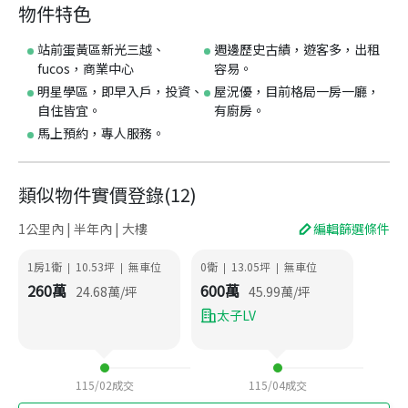
物件特色
站前蛋黃區新光三越、
週邊歷史古績，遊客多，出租
fucos，商業中心
容易。
明星學區，即早入戶，投資、
屋況優，目前格局一房一廳，
自住皆宜。
有廚房。
馬上預約，專人服務。
類似物件實價登錄
(
12
)
1公里內 | 半年內 | 大樓
編輯篩選條件
1房1衛
10.53
坪
無車位
0衛
13.05
坪
無車位
|
|
|
|
260
萬
600
萬
24.68
萬/坪
45.99
萬/坪
太子LV
115/02
成交
115/04
成交