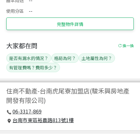
謄本用途
--
使用分區
--
完整物件詳情
大家都在問
換一換
是否有漏水的情況？
格局為何？
土地屬性為何？
有管理費嗎？費用多少？
住商不動產
-
台南虎尾寮加盟店(駿禾興房地產
開發有限公司)
06-3317-869
台南市東區裕農路813號1樓