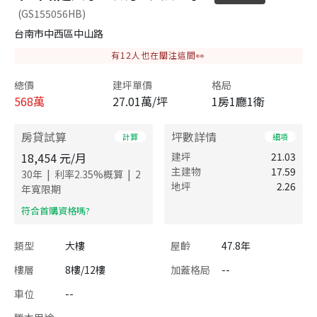
(GS155056HB)
台南市中西區中山路
有
12
人也在關注這間👀
總價
建坪單價
格局
568
萬
27.01萬/坪
1房1廳1衛
房貸試算
坪數詳情
計算
細項
18,454
元/月
建坪
21.03
主建物
17.59
|
|
30
年
利率
2.35
%概算
2
地坪
2.26
年寬限期
​符合首購資格嗎?
類型
大樓
屋齡
47.8年
樓層
8樓/12樓
加蓋格局
--
車位
--