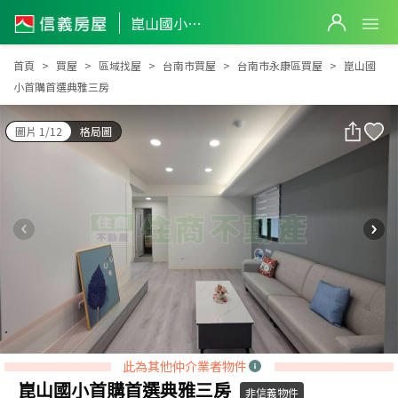
崑山國小首購首選典雅三房
崑山國小首購首選典雅三房
首頁
買屋
區域找屋
台南市買屋
台南市永康區買屋
崑山國
小首購首選典雅三房
圖片 1/12
格局圖
此為其他仲介業者物件
崑山國小首購首選典雅三房
非信義物件