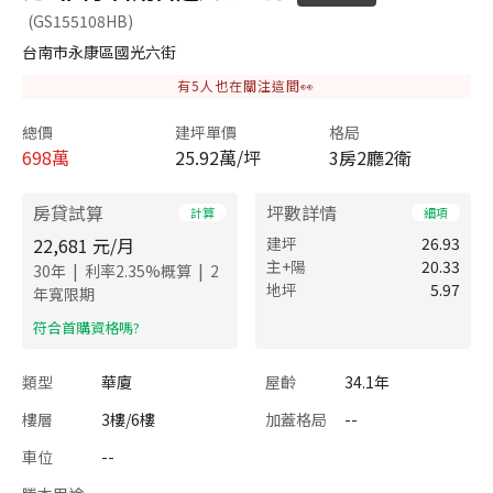
(GS155108HB)
台南市永康區國光六街
有
5
人也在關注這間👀
總價
建坪單價
格局
698
萬
25.92萬/坪
3房2廳2衛
房貸試算
坪數詳情
計算
細項
22,681
元/月
建坪
26.93
主+陽
20.33
|
|
30
年
利率
2.35
%概算
2
地坪
5.97
年寬限期
​符合首購資格嗎?
類型
華廈
屋齡
34.1年
樓層
3樓/6樓
加蓋格局
--
車位
--