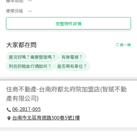
謄本用途
--
使用分區
--
完整物件詳情
大家都在問
換一換
屋況好嗎？需要整理嗎？
有無電梯？
附近的租金行情如何？
是否帶有車位？
住商不動產
-
台南府都北府院加盟店(智賦不動
產有限公司)
06-2817-005
台南市北區育德路500巷5號1樓