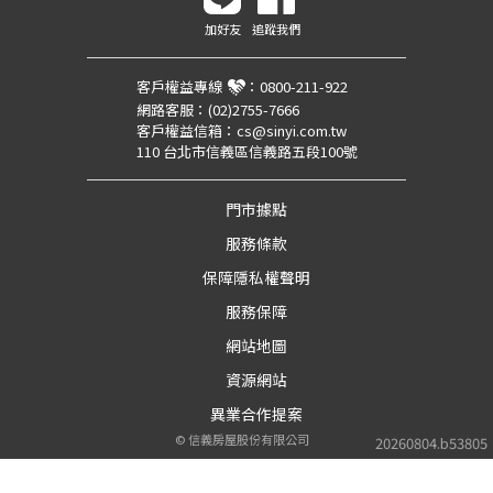
加好友
追蹤我們
客戶權益專線
：
0800-211-922
網路客服：
(02)2755-7666
客戶權益信箱：
cs@sinyi.com.tw
110 台北市信義區信義路五段100號
門市據點
服務條款
保障隱私權聲明
服務保障
網站地圖
資源網站
異業合作提案
©
信義房屋股份有限公司
20260804.b53805