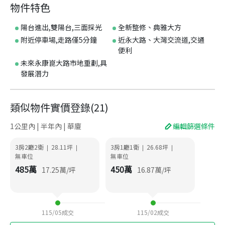
物件特色
陽台進出,雙陽台,三面採光
全新整修、典雅大方
附近停車場,走路僅5分鐘
近永大路、大灣交流道,交通
便利
未來永康崑大路市地重劃,具
發展潛力
類似物件實價登錄
(
21
)
1公里內 | 半年內 | 華廈
編輯篩選條件
3房2廳2衛
28.11
坪
3房1廳1衛
26.68
坪
|
|
|
|
無車位
無車位
485
萬
450
萬
17.25
萬/坪
16.87
萬/坪
115/05
成交
115/02
成交