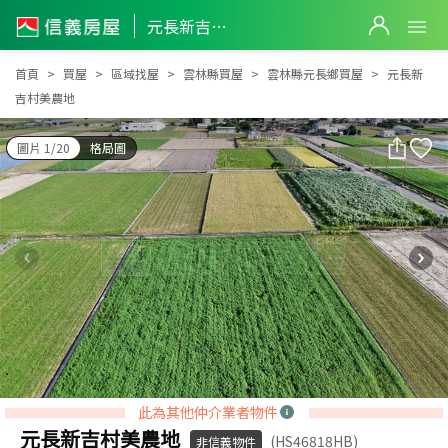
元長新吉村美農地
元長新吉村美農地
首頁
買屋
區域找屋
雲林縣買屋
雲林縣元長鄉買屋
元長新
吉村美農地
圖片 1/20
格局圖
此為其他仲介業者物件
元長新吉村美農地
(HS46818HB)
非信義物件