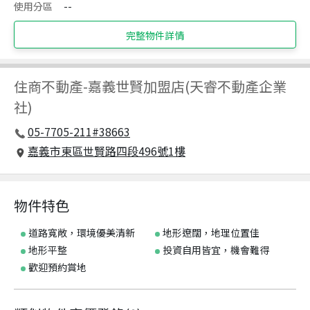
使用分區
--
完整物件詳情
住商不動產
-
嘉義世賢加盟店(天睿不動產企業
社)
05-7705-211#38663
嘉義市東區世賢路四段496號1樓
物件特色
道路寬敞，環境優美清新
地形遼闊，地理位置佳
地形平整
投資自用皆宜，機會難得
歡迎預約賞地