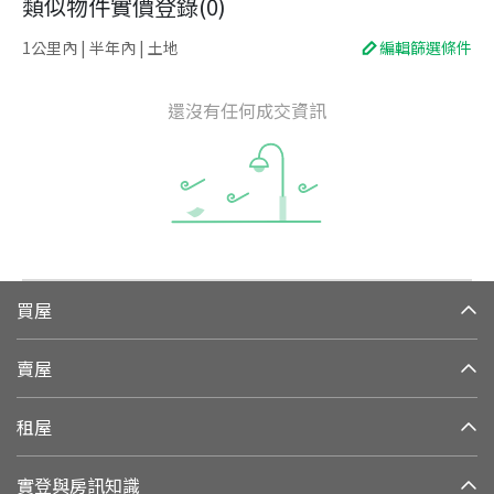
類似物件實價登錄
(
0
)
1公里內 | 半年內 | 土地
編輯篩選條件
還沒有任何成交資訊
買屋
賣屋
租屋
實登與房訊知識