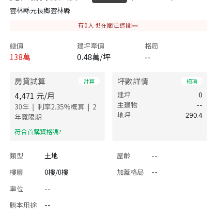
雲林縣元長鄉雲林縣
有
0
人也在關注這間👀
總價
建坪單價
格局
138
萬
0.48萬/坪
--
房貸試算
坪數詳情
計算
細項
4,471
元/月
建坪
0
主建物
--
|
|
30
年
利率
2.35
%概算
2
地坪
290.4
年寬限期
​符合首購資格嗎?
類型
土地
屋齡
--
樓層
0樓/0樓
加蓋格局
--
車位
--
謄本用途
--