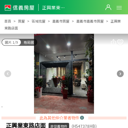
正興業東路店面
正興業東路店面
首頁
買屋
區域找屋
嘉義市買屋
嘉義市嘉義市買屋
正興業
東路店面
圖片 1/9
格局圖
此為其他仲介業者物件
正興業東路店面
(HS47378HB)
非信義物件