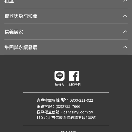
租屋
實登與房訊知識
信義居家
集團與永續發展
加好友
追蹤我們
客戶權益專線
：
0800-211-922
網路客服：
(02)2755-7666
客戶權益信箱：
cs@sinyi.com.tw
110 台北市信義區信義路五段100號