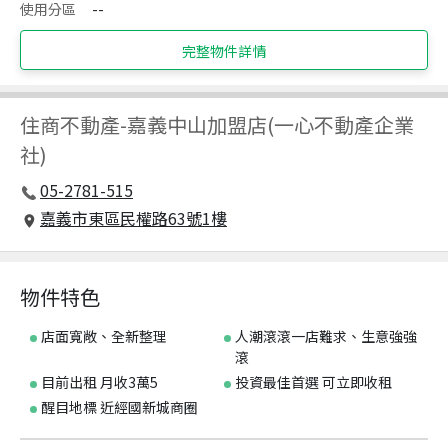
使用分區
--
完整物件詳情
住商不動產
-
嘉義中山加盟店(一心不動產企業
社)
05-2781-515
嘉義市東區民權路63號1樓
物件特色
店面寬敞、全新整理
人潮滾滾一店難求、生意強強
滾
目前出租 月收3萬5
投資最佳首選 可立即收租
醒目地標 近經國新城商圈