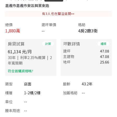
嘉義市嘉義市東區興業東路
有
3
人也在關注這間👀
總價
建坪單價
格局
1,880
萬
--
4房2廳3衛
房貸試算
坪數詳情
計算
細項
61,134
元/月
建坪
47.08
主建物
47.08
|
|
30
年
利率
2.35
%概算
2
地坪
25.66
年寬限期
​符合首購資格嗎?
類型
店面
屋齡
43.2年
樓層
1-2樓/2樓
加蓋格局
--
車位
--
謄本用途
--