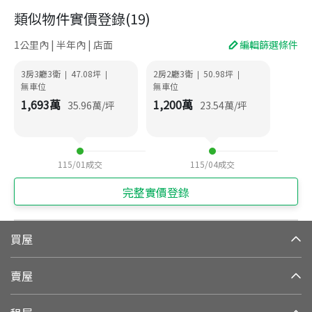
類似物件實價登錄
(
19
)
1公里內 | 半年內 | 店面
編輯篩選條件
3房3廳3衛
47.08
坪
2房2廳3衛
50.98
坪
|
|
|
|
無車位
無車位
1,693
萬
1,200
萬
35.96
萬/坪
23.54
萬/坪
115/01
成交
115/04
成交
完整實價登錄
買屋
賣屋