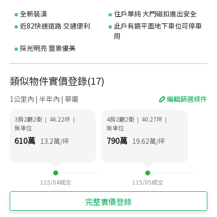
全新裝潢
住戶單純 大門磁扣進出安全
近82快速道路 交通便利
此戶有類平面地下車位可停車
用
採光明亮 窗景優美
類似物件實價登錄
(
17
)
1公里內 | 半年內 | 華廈
編輯篩選條件
3房2廳2衛
46.22
坪
4房2廳2衛
40.27
坪
|
|
|
|
無車位
無車位
610
萬
790
萬
13.2
萬/坪
19.62
萬/坪
115/04
成交
115/05
成交
完整實價登錄