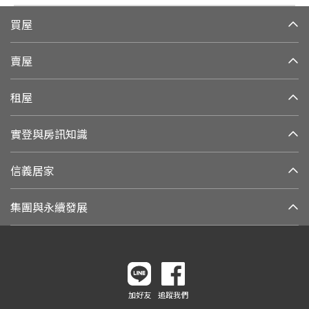
買屋
賣屋
租屋
實登與房訊知識
信義居家
集團與永續發展
加好友
追蹤我們