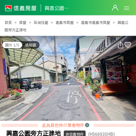
興嘉公園旁方正建地
興嘉公園旁方正建地
首頁
買屋
區域找屋
嘉義市買屋
嘉義市嘉義市買屋
興嘉公
園旁方正建地
圖片 1/5
格局圖
此為其他仲介業者物件
興嘉公園旁方正建地
(HS66935HB)
非信義物件