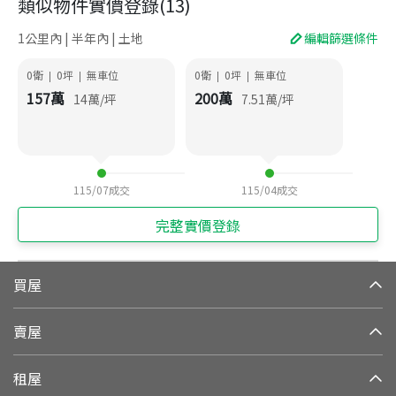
類似物件實價登錄
(
13
)
1公里內 | 半年內 | 土地
編輯篩選條件
0衛
0
坪
無車位
0衛
0
坪
無車位
|
|
|
|
157
萬
200
萬
14
萬/坪
7.51
萬/坪
115/07
成交
115/04
成交
完整實價登錄
買屋
賣屋
租屋