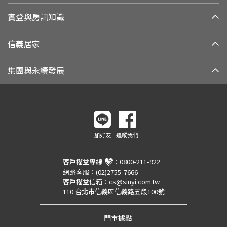
實登與房訊知識
信義居家
集團與永續發展
加好友
追蹤我們
客戶權益專線
：
0800-211-922
網路客服：
(02)2755-7666
客戶權益信箱：
cs@sinyi.com.tw
110 台北市信義區信義路五段100號
門市據點