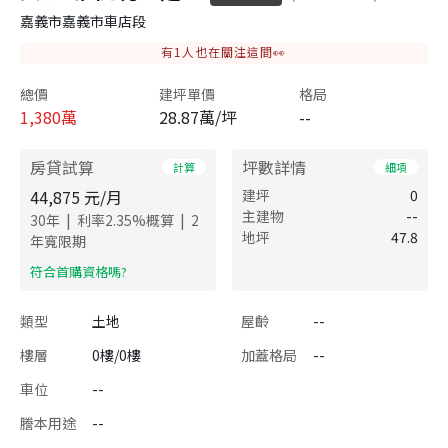
嘉義市嘉義市車店段
有
1
人也在關注這間👀
總價
建坪單價
格局
1,380
萬
28.87萬/坪
--
房貸試算
坪數詳情
計算
細項
44,875
元/月
建坪
0
主建物
--
|
|
30
年
利率
2.35
%概算
2
地坪
47.8
年寬限期
​符合首購資格嗎?
類型
土地
屋齡
--
樓層
0樓/0樓
加蓋格局
--
車位
--
謄本用途
--