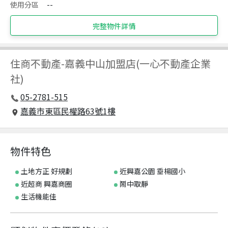
使用分區
--
完整物件詳情
住商不動產
-
嘉義中山加盟店(一心不動產企業
社)
05-2781-515
嘉義市東區民權路63號1樓
物件特色
土地方正 好規劃
近興嘉公園 垂楊國小
近超商 興嘉商圈
鬧中取靜
生活機能佳