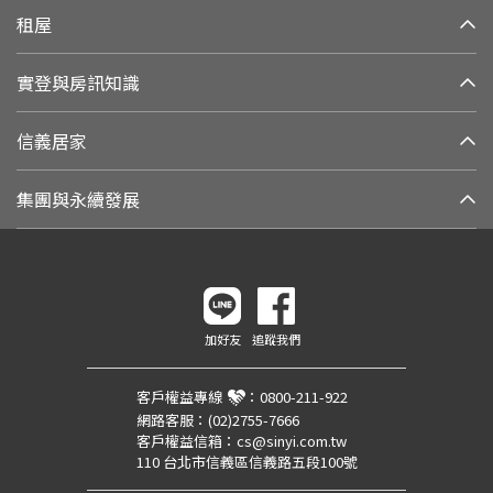
租屋
實登與房訊知識
信義居家
集團與永續發展
加好友
追蹤我們
客戶權益專線
：
0800-211-922
網路客服：
(02)2755-7666
客戶權益信箱：
cs@sinyi.com.tw
110 台北市信義區信義路五段100號