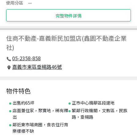
使用分區
--
完整物件詳情
住商不動產
-
嘉義新民加盟店(鑫園不動產企業
社)
05-2358-858
嘉義市東區垂楊路46號
物件特色
出售約65坪
正市中心精華區段建地
店面兼住家，聚寶地，稀有釋
緊鄰行政機關，文教區，民族
出
路，垂楊路
鄰近東市場商圈，食衣住行育
樂樣樣不缺