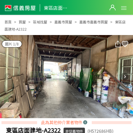
東區店面建地-A2322
東區店面建地-A2322
首頁
買屋
區域找屋
嘉義市買屋
嘉義市嘉義市買屋
東區店
面建地-A2322
圖片 1/8
此為其他仲介業者物件
東區店面建地-A2322
(HS72686HB)
非信義物件