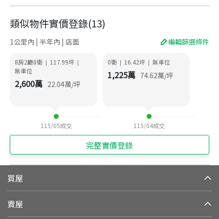
類似物件實價登錄
(
13
)
1公里內 | 半年內 | 店面
編輯篩選條件
8房2廳8衛
117.99
坪
0衛
16.42
坪
無車位
|
|
|
|
無車位
1,225
萬
74.62
萬/坪
2,600
萬
22.04
萬/坪
115/05
成交
115/04
成交
完整實價登錄
買屋
賣屋