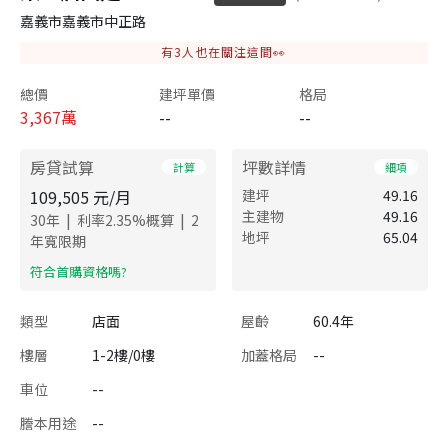
嘉義市嘉義市中正路
有
3
人也在關注這間👀
總價
建坪單價
格局
3,367
萬
--
--
房貸試算
坪數詳情
計算
細項
109,505
元/月
建坪
49.16
主建物
49.16
|
|
30
年
利率
2.35
%概算
2
地坪
65.04
年寬限期
​符合首購資格嗎?
類型
店面
屋齡
60.4年
樓層
1-2樓/0樓
加蓋格局
--
車位
--
謄本用途
--