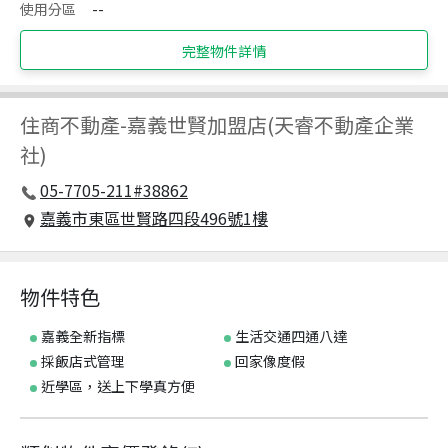
使用分區
--
完整物件詳情
住商不動產
-
嘉義世賢加盟店(天睿不動產企業
社)
05-7705-211#38862
嘉義市東區世賢路四段496號1樓
物件特色
嘉義全新指標
生活交通四通八達
採飯店式管理
回家像度假
近學區，送上下學真方便