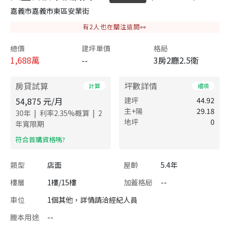
嘉義市嘉義市東區安業街
有
2
人也在關注這間👀
總價
建坪單價
格局
1,688
萬
--
3房2廳2.5衛
房貸試算
坪數詳情
計算
細項
54,875
元/月
建坪
44.92
主+陽
29.18
|
|
30
年
利率
2.35
%概算
2
地坪
0
年寬限期
​符合首購資格嗎?
類型
店面
屋齡
5.4年
樓層
1樓/15樓
加蓋格局
--
車位
1個其他，詳情請洽經紀人員
謄本用途
--