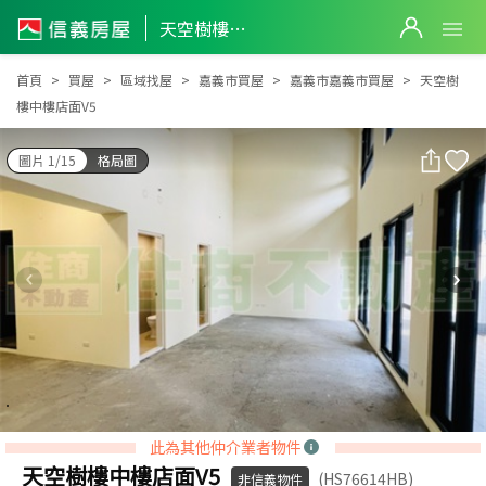
天空樹樓中樓店面V5
天空樹樓中樓店面V5
首頁
買屋
區域找屋
嘉義市買屋
嘉義市嘉義市買屋
天空樹
樓中樓店面V5
圖片 1/15
格局圖
此為其他仲介業者物件
天空樹樓中樓店面V5
(HS76614HB)
非信義物件