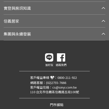
實登與房訊知識
信義居家
集團與永續發展
加好友
追蹤我們
客戶權益專線
：
0800-211-922
網路客服：
(02)2755-7666
客戶權益信箱：
cs@sinyi.com.tw
110 台北市信義區信義路五段100號
門市據點