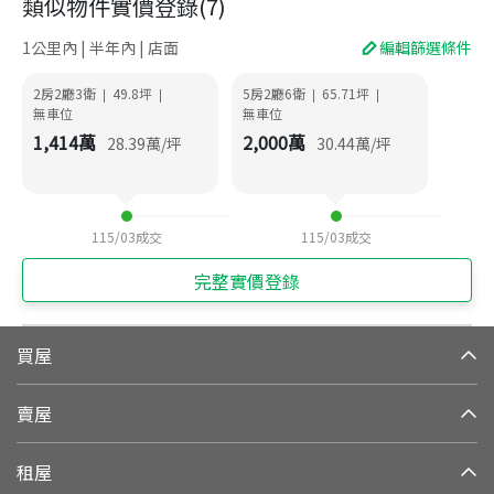
類似物件實價登錄
(
7
)
1公里內 | 半年內 | 店面
編輯篩選條件
2房2廳3衛
49.8
坪
5房2廳6衛
65.71
坪
|
|
|
|
無車位
無車位
1,414
萬
2,000
萬
28.39
萬/坪
30.44
萬/坪
115/03
成交
115/03
成交
完整實價登錄
買屋
賣屋
租屋