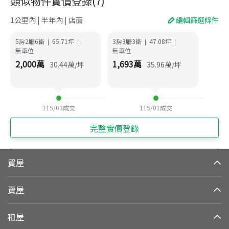
類似物件實價登錄
(
7
)
1公里內 | 半年內 | 店面
編輯篩選條件
5房2廳6衛
65.71
坪
3房3廳3衛
47.08
坪
|
|
|
|
無車位
無車位
2,000
萬
1,693
萬
30.44
萬/坪
35.96
萬/坪
115/03
成交
115/01
成交
完整實價登錄
買屋
賣屋
租屋