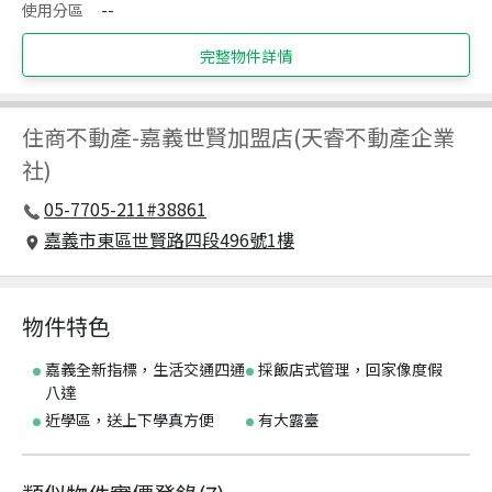
使用分區
--
完整物件詳情
住商不動產
-
嘉義世賢加盟店(天睿不動產企業
社)
05-7705-211#38861
嘉義市東區世賢路四段496號1樓
物件特色
嘉義全新指標，生活交通四通
採飯店式管理，回家像度假
八達
近學區，送上下學真方便
有大露臺