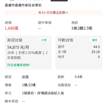
嘉義市嘉義市東區安業街
有
4
人也在關注這間👀
總價
建坪單價
格局
1,688
萬
--
3房2廳2.5衛
房貸試算
坪數詳情
計算
細項
54,875
元/月
建坪
44.5
主+陽
29.18
|
|
30
年
利率
2.35
%概算
2
地坪
0
年寬限期
​符合首購資格嗎?
類型
店面
屋齡
5.4年
樓層
1樓/15樓
加蓋格局
--
車位
1個其他，詳情請洽經紀人員
謄本用途
--