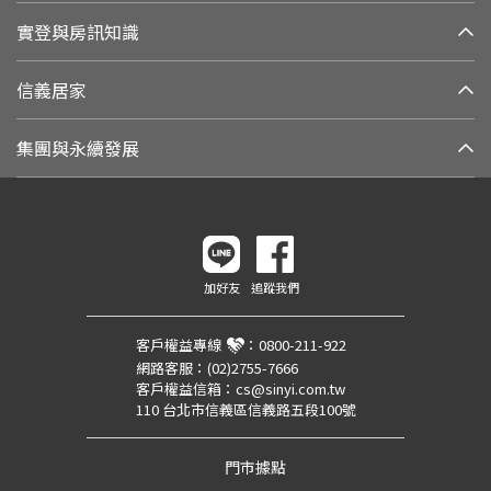
實登與房訊知識
信義居家
集團與永續發展
加好友
追蹤我們
客戶權益專線
：
0800-211-922
網路客服：
(02)2755-7666
客戶權益信箱：
cs@sinyi.com.tw
110 台北市信義區信義路五段100號
門市據點