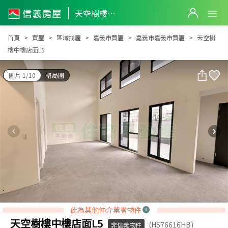
天空樹樓中樓店面L5
天空樹樓中樓店面L5
首頁
買屋
區域找屋
嘉義市買屋
嘉義市嘉義市買屋
天空樹
樓中樓店面L5
圖片 1/10
格局圖
此為其他仲介業者物件
天空樹樓中樓店面L5
(HS76616HB)
非信義物件