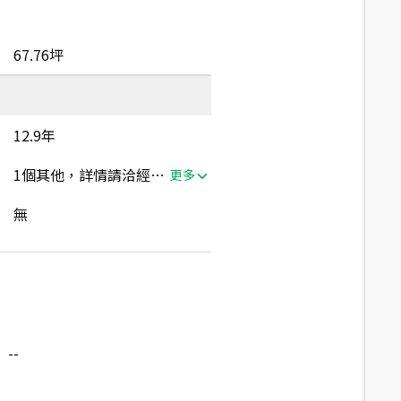
67.76坪
12.9年
1個其他，詳情請洽經紀人員
更多
無
--