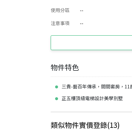
使用分區
--
注意事項
--
物件特色
三貴-藝百年傳承，間間套房，11
正五樓頂級電梯設計美學別墅
類似物件實價登錄
(
13
)