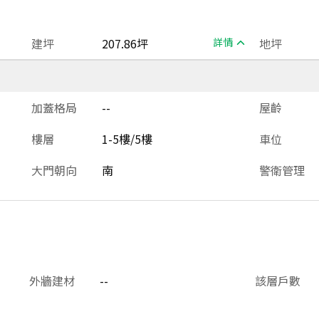
建坪
207.86坪
詳情
地坪
加蓋格局
--
屋齡
樓層
1-5樓/5樓
車位
大門朝向
南
警衛管理
外牆建材
--
該層戶數