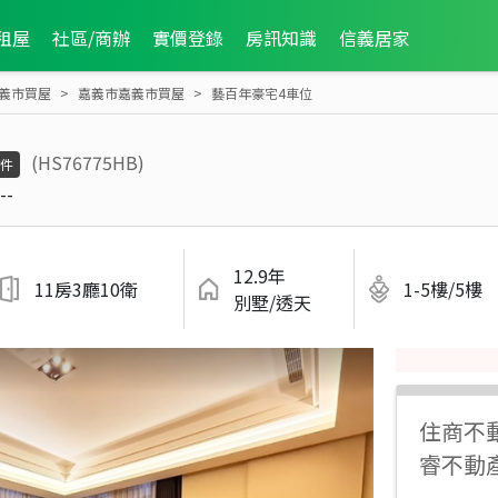
租屋
社區/商辦
實價登錄
房訊知識
信義居家
義市買屋
嘉義市嘉義市買屋
藝百年豪宅4車位
(HS76775HB)
件
--
12.9年
11房3廳10衛
1-5樓/5樓
別墅/透天
住商不
睿不動