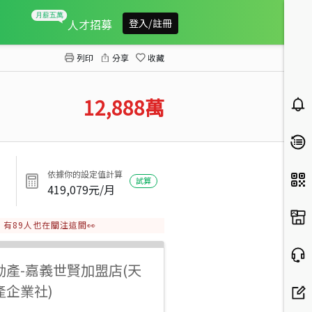
藝百年豪宅4車位
人才招募
登入/註冊
列印
分享
收藏
12,888
萬
依據你的設定值計算
試算
419,079
元/月
有
89
人也在關注這間👀
動產
-
嘉義世賢加盟店(天
產企業社)