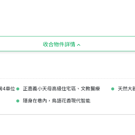
收合物件詳情
房4車位
正嘉義小天母高級住宅區、文教醫療
天然大
隱身在巷內，鳥語花香現代智能