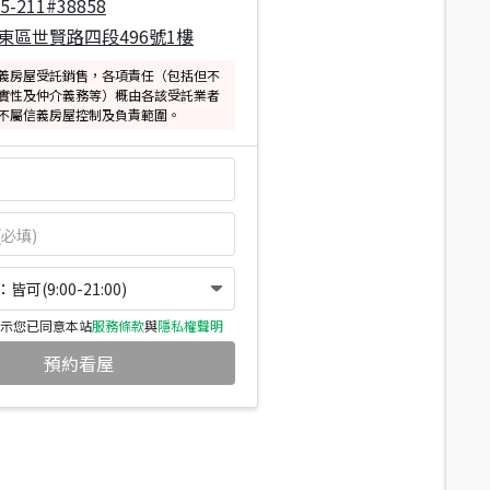
05-211#38858
東區世賢路四段496號1樓
義房屋受託銷售，各項責任（包括但不
實性及仲介義務等）概由各該受託業者
不屬信義房屋控制及負責範圍。
可(9:00-21:00)
示您已同意本站
服務條款
與
隱私權聲明
預約看屋