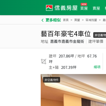
買屋
賣屋
更多相似
首頁
買屋
區域找屋
嘉
藝百年豪宅4車位
非信義物
地址
嘉義市嘉義市金龍街
建坪單價
建坪
207.86坪
/ 地坪
67.76
坪
主+陽
207.39坪
細項
非信義物件