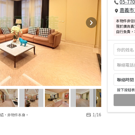
05-77
嘉義市
本物件非信
限於廣告真
自行負責，
聯絡時間：皆
按下按鈕表
1
/
16
紹，非物件本身。