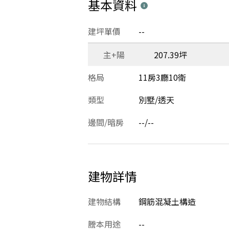
基本資料
建坪單價
--
主+陽
207.39坪
格局
11房3廳10衛
類型
別墅/透天
邊間/暗房
--/--
建物詳情
建物結構
鋼筋混凝土構造
謄本用途
--