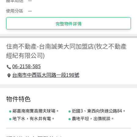
謄本用途
--
使用分區
--
完整物件詳情
住商不動產
-
台南誠美大同加盟店(牧之不動產
經紀有限公司)
06-2158-585
台南市中西區大同路一段198號
物件特色
鄰嘉南南寶高爾夫球場。
近國3、東西向快速公路84。
地下水，有水井有電。
農地平坦，出價就談。