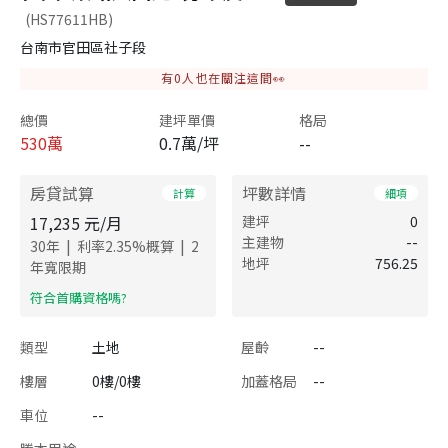
(HS77611HB)
台南市官田區社子段
有
0
人也在關注這間👀
總價
建坪單價
格局
530
萬
0.7萬/坪
--
房貸試算
坪數詳情
計算
細項
17,235
元/月
建坪
0
主建物
--
|
|
30
年
利率
2.35
%概算
2
地坪
756.25
年寬限期
​符合首購資格嗎?
類型
土地
屋齡
--
樓層
0樓/0樓
加蓋格局
--
車位
--