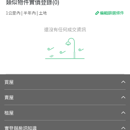
類似物件實價登錄
(
0
)
1公里內 | 半年內 | 土地
編輯篩選條件
還沒有任何成交資訊
買屋
賣屋
租屋
實登與房訊知識