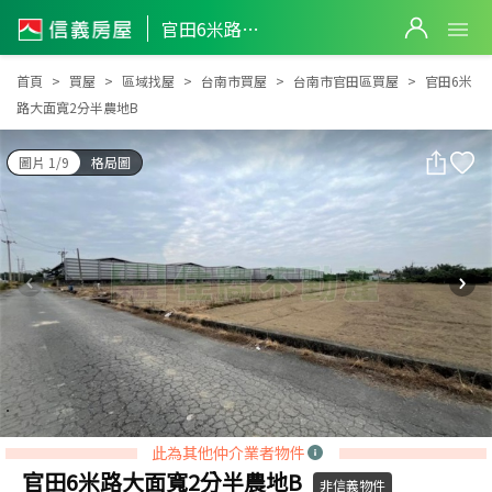
官田6米路大面寬2分半農地B
官田6米路大面寬2分半農地B
首頁
買屋
區域找屋
台南市買屋
台南市官田區買屋
官田6米
路大面寬2分半農地B
圖片 1/9
格局圖
此為其他仲介業者物件
官田6米路大面寬2分半農地B
非信義物件