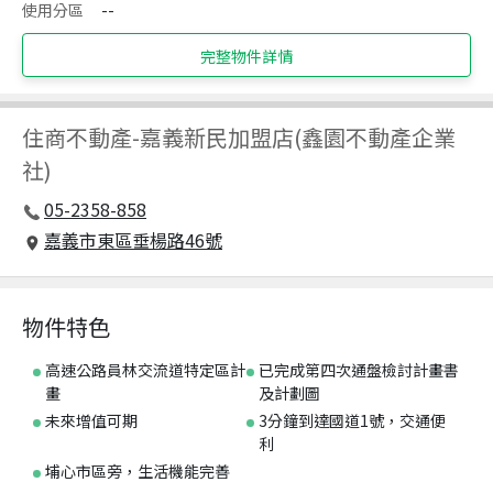
使用分區
--
完整物件詳情
住商不動產
-
嘉義新民加盟店(鑫園不動產企業
社)
05-2358-858
嘉義市東區垂楊路46號
物件特色
高速公路員林交流道特定區計
已完成第四次通盤檢討計畫書
畫
及計劃圖
未來增值可期
3分鐘到達國道1號，交通便
利
埔心市區旁，生活機能完善