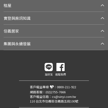
租屋
實登與房訊知識
信義居家
集團與永續發展
加好友
追蹤我們
客戶權益專線
：
0800-211-922
網路客服：
(02)2755-7666
客戶權益信箱：
cs@sinyi.com.tw
110 台北市信義區信義路五段100號