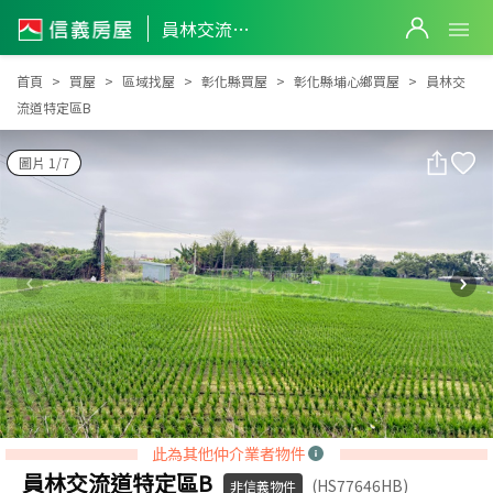
員林交流道特定區B
員林交流道特定區B
首頁
買屋
區域找屋
彰化縣買屋
彰化縣埔心鄉買屋
員林交
流道特定區B
圖片 1/7
此為其他仲介業者物件
員林交流道特定區B
(HS77646HB)
非信義物件