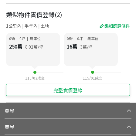
類似物件實價登錄
(
2
)
1公里內 | 半年內 | 土地
編輯篩選條件
0衛
0
坪
無車位
0衛
0
坪
無車位
|
|
|
|
250
萬
16
萬
8.01
萬/坪
3
萬/坪
115/03
成交
115/01
成交
完整實價登錄
買屋
賣屋