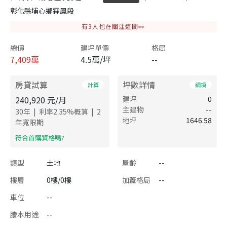
彰化縣埔心鄉霖鳳段
有
3
人也在關注這間👀
總價
建坪單價
格局
7,409
萬
4.5萬/坪
--
房貸試算
坪數詳情
計算
細項
240,920
元/月
建坪
0
主建物
--
|
|
30
年
利率
2.35
%概算
2
地坪
1646.58
年寬限期
​符合首購資格嗎?
類型
土地
屋齡
--
樓層
0樓/0樓
加蓋格局
--
車位
--
謄本用途
--