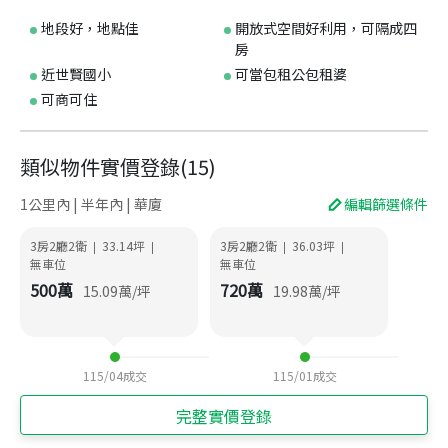
地段好，地點佳
開放式空間好利用，可隔成四
房
近世賢國小
可當包租公包租婆
可商可住
類似物件實價登錄
(
15
)
1公里內 | 半年內 | 華廈
編輯篩選條件
3房2廳2衛
33.14
坪
3房2廳2衛
36.03
坪
|
|
|
|
無車位
無車位
500
萬
720
萬
15.09
萬/坪
19.98
萬/坪
115/04
成交
115/01
成交
完整實價登錄