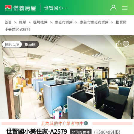
世賢國小美住家-A2579
世賢國小美住家-A2579
首頁
買屋
區域找屋
嘉義市買屋
嘉義市嘉義市買屋
世賢國
小美住家-A2579
圖片 1/9
格局圖
此為其他仲介業者物件
世賢國小美住家-A2579
(HS80499HB)
非信義物件