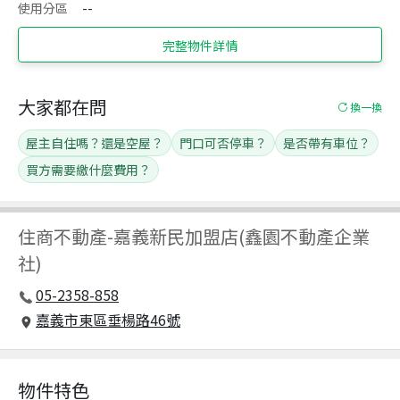
使用分區
--
完整物件詳情
大家都在問
換一換
屋主自住嗎？還是空屋？
門口可否停車？
是否帶有車位？
買方需要繳什麼費用？
住商不動產
-
嘉義新民加盟店(鑫園不動產企業
社)
05-2358-858
嘉義市東區垂楊路46號
物件特色