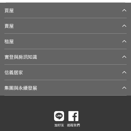
買屋
賣屋
租屋
實登與房訊知識
信義居家
集團與永續發展
加好友
追蹤我們