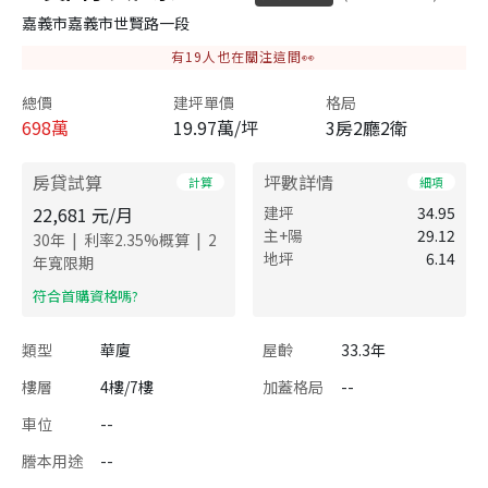
嘉義市嘉義市世賢路一段
有
19
人也在關注這間👀
總價
建坪單價
格局
698
萬
19.97萬/坪
3房2廳2衛
房貸試算
坪數詳情
計算
細項
22,681
元/月
建坪
34.95
主+陽
29.12
|
|
30
年
利率
2.35
%概算
2
地坪
6.14
年寬限期
​符合首購資格嗎?
類型
華廈
屋齡
33.3年
樓層
4樓/7樓
加蓋格局
--
車位
--
謄本用途
--