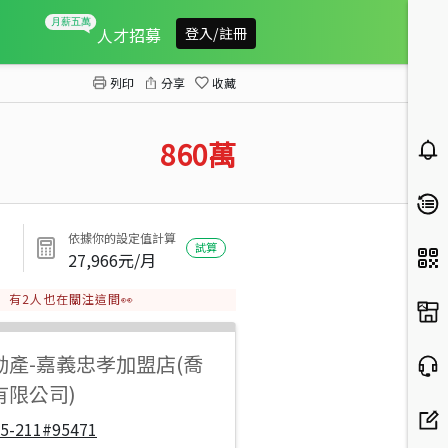
世賢國小旁三房平車
人才招募
登入/註冊
列印
分享
收藏
860
萬
依據你的設定值計算
試算
27,966
元/月
有
2
人也在關注這間👀
動產
-
嘉義忠孝加盟店(喬
有限公司)
05-211#95471