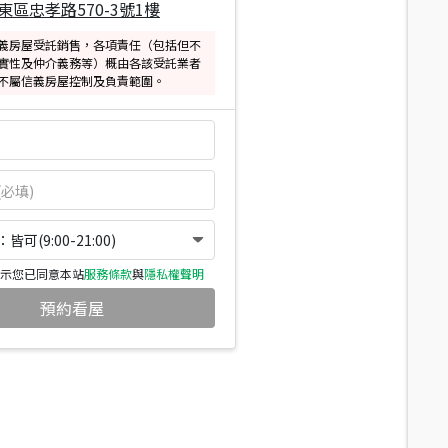
東區忠孝路570-3號1樓
義房屋受託銷售，各項責任（包括但不
實性及仲介義務等）概由各該受託業者
不屬信義房屋控制及負責範圍。
可(9:00-21:00)
示您已同意本站
服務條款
與
隱私權聲明
預約看屋