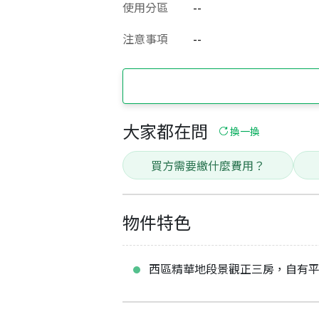
使用分區
--
注意事項
--
大家都在問
換一換
買方需要繳什麼費用？
物件特色
西區精華地段景觀正三房，自有