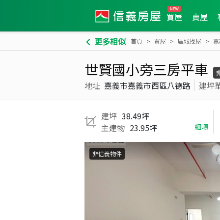
買屋
賣屋
更多相似
首頁
買屋
區域找屋
嘉
世賢國小旁三房平車
地址
嘉義市嘉義市西區八德路
建坪
建坪
38.49坪
主建物
23.95坪
細項
非信義物件