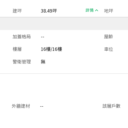
建坪
38.49坪
詳情
地坪
加蓋格局
--
屋齡
樓層
16樓/16樓
車位
警衛管理
無
外牆建材
--
該層戶數