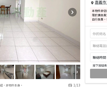
嘉義市
本物件非信
限於廣告真
自行負責，
聯絡時間：皆
按下按鈕表
1
/
13
紹，非物件本身。