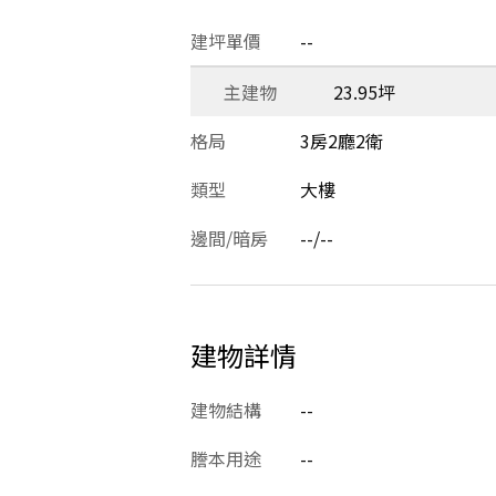
建坪單價
--
主建物
23.95坪
格局
3房2廳2衛
類型
大樓
邊間/暗房
--/--
建物詳情
建物結構
--
謄本用途
--