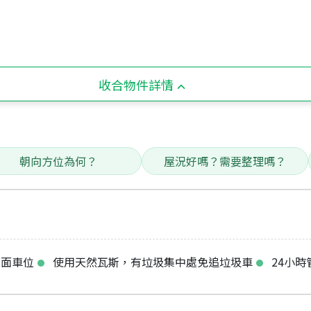
收合物件詳情
朝向方位為何？
屋況好嗎？需要整理嗎？
平面車位
使用天然瓦斯，有垃圾集中處免追垃圾車
24小