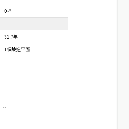
0坪
31.7年
1個坡道平面
--