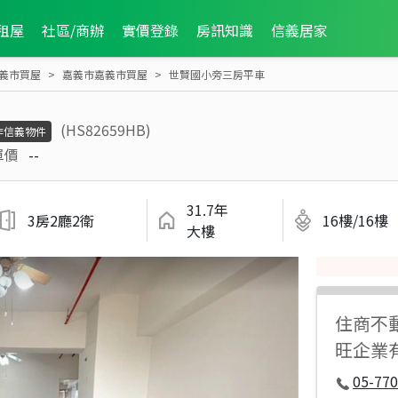
租屋
社區/商辦
實價登錄
房訊知識
信義居家
義市買屋
嘉義市嘉義市買屋
世賢國小旁三房平車
(HS82659HB)
非信義物件
單價
--
31.7年
3房2廳2衛
16樓/16樓
大樓
住商不
旺企業
05-77