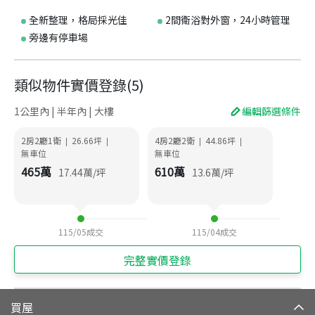
全新整理，格局採光佳
2間衛浴對外窗，24小時管理
旁邊有停車場
類似物件實價登錄
(
5
)
1公里內 | 半年內 | 大樓
編輯篩選條件
2房2廳1衛
26.66
坪
4房2廳2衛
44.86
坪
|
|
|
|
無車位
無車位
465
萬
610
萬
17.44
萬/坪
13.6
萬/坪
115/05
成交
115/04
成交
完整實價登錄
買屋