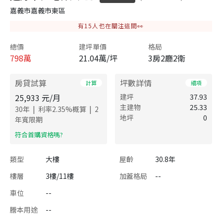
嘉義市嘉義市東區
有
15
人也在關注這間👀
總價
建坪單價
格局
798
萬
21.04萬/坪
3房2廳2衛
房貸試算
坪數詳情
計算
細項
25,933
元/月
建坪
37.93
主建物
25.33
|
|
30
年
利率
2.35
%概算
2
地坪
0
年寬限期
​符合首購資格嗎?
類型
大樓
屋齡
30.8年
樓層
3樓/11樓
加蓋格局
--
車位
--
謄本用途
--