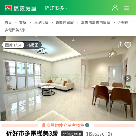
近好市多電梯美3房
近好市多電梯美3房
首頁
買屋
區域找屋
嘉義市買屋
嘉義市嘉義市買屋
近好市
多電梯美3房
圖片 1/14
格局圖
此為其他仲介業者物件
近好市多電梯美3房
(HS85376HB)
非信義物件