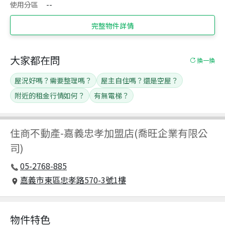
使用分區
--
完整物件詳情
大家都在問
換一換
屋況好嗎？需要整理嗎？
屋主自住嗎？還是空屋？
附近的租金行情如何？
有無電梯？
住商不動產
-
嘉義忠孝加盟店(喬旺企業有限公
司)
05-2768-885
嘉義市東區忠孝路570-3號1樓
物件特色