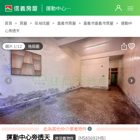
運動中心旁透天
運動中心旁透天
首頁
買屋
區域找屋
嘉義市買屋
嘉義市嘉義市買屋
運動中
心旁透天
圖片 1/12
格局圖
此為其他仲介業者物件
運動中心旁透天
(HS85692HB)
非信義物件