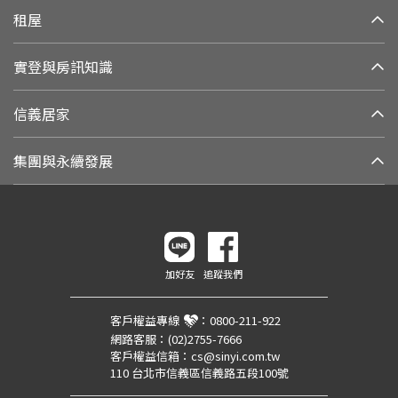
租屋
實登與房訊知識
信義居家
集團與永續發展
加好友
追蹤我們
客戶權益專線
：
0800-211-922
網路客服：
(02)2755-7666
客戶權益信箱：
cs@sinyi.com.tw
110 台北市信義區信義路五段100號