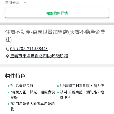
使用分區
--
完整物件詳情
住商不動產
-
嘉義世賢加盟店(天睿不動產企業
社)
05-7705-211#88443
嘉義市東區世賢路四段496號1樓
物件特色
?生活機能良好
?近建國二村重劃區，潛力佳
?格局方正，採光、通風表現
?鄰市立體育館、彌陀路，地
良好
點便利
?使用坪數遠大於謄本坪數記
載