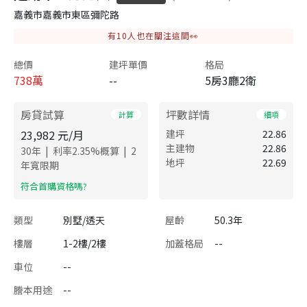
嘉義市嘉義市東區彌陀路
有
10
人也在關注這間👀
總價
建坪單價
格局
738
萬
--
5房3廳2衛
房貸試算
坪數詳情
計算
細項
23,982
元/月
建坪
22.86
主建物
22.86
|
|
30
年
利率
2.35
%概算
2
地坪
22.69
年寬限期
​符合首購資格嗎?
類型
別墅/透天
屋齡
50.3年
樓層
1-2樓/2樓
加蓋格局
--
車位
--
謄本用途
--