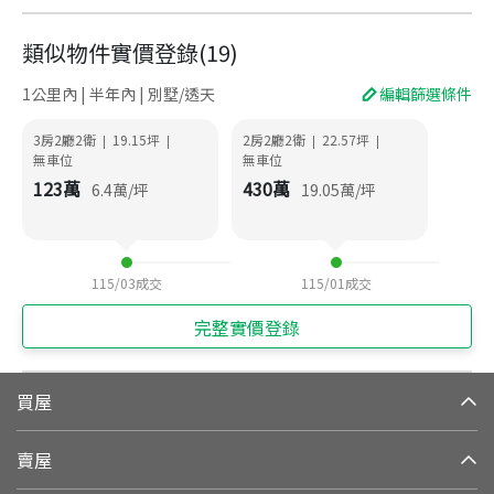
類似物件實價登錄
(
19
)
1公里內 | 半年內 | 別墅/透天
編輯篩選條件
3房2廳2衛
19.15
坪
2房2廳2衛
22.57
坪
|
|
|
|
無車位
無車位
123
萬
430
萬
6.4
萬/坪
19.05
萬/坪
115/03
成交
115/01
成交
完整實價登錄
買屋
賣屋