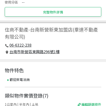
使用分區
--
完整物件詳情
住商不動產
-
台南新營新東加盟店(羣達不動產
有限公司)
06-6322-238
台南市新營區東興路296號1樓
物件特色
歡迎來電洽詢
類似物件實價登錄
(
7
)
1公里內 | 半年內 | 土地
編輯篩選條件