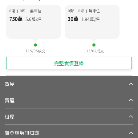
0衛
0
坪
無車位
0衛
0
坪
無車位
|
|
|
|
750
萬
30
萬
5.6
萬/坪
1.94
萬/坪
115/05
成交
115/02
成交
完整實價登錄
買屋
賣屋
租屋
實登與房訊知識