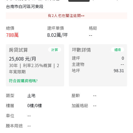
台南市白河區河東段
有
2
人也在關注這間👀
總價
建坪單價
格局
788
萬
8.02萬/坪
--
房貸試算
坪數詳情
計算
細項
25,608
元/月
建坪
0
主建物
--
|
|
30
年
利率
2.35
%概算
2
地坪
98.31
年寬限期
​符合首購資格嗎?
類型
土地
屋齡
--
樓層
0樓/0樓
加蓋格局
--
車位
--
謄本用途
--