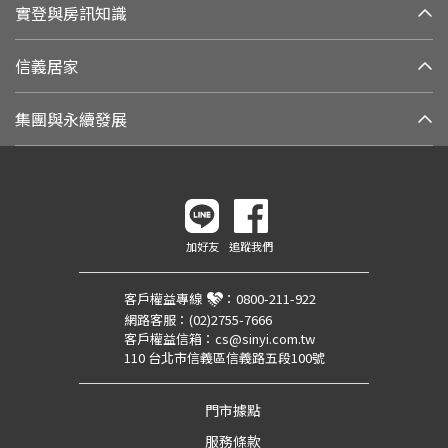
實登與房訊知識
信義居家
集團與永續發展
加好友
追蹤我們
客戶權益專線
：
0800-211-922
網路客服：
(02)2755-7666
客戶權益信箱：
cs@sinyi.com.tw
110 台北市信義區信義路五段100號
門市據點
服務條款