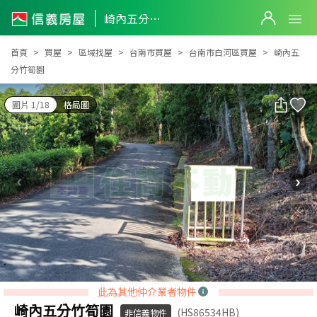
崎內五分竹筍園
崎內五分竹筍園
首頁
買屋
區域找屋
台南市買屋
台南市白河區買屋
崎內五
分竹筍園
圖片 1/18
格局圖
此為其他仲介業者物件
崎內五分竹筍園
(HS86534HB)
非信義物件