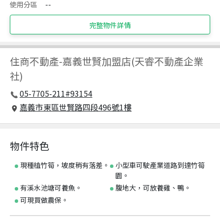
使用分區
--
完整物件詳情
住商不動產
-
嘉義世賢加盟店(天睿不動產企業
社)
05-7705-211#93154
嘉義市東區世賢路四段496號1樓
物件特色
現種植竹筍，坡度稍有落差。
小型車可駛產業道路到達竹筍
園。
有溪水池塘可養魚。
腹地大，可放養雞、鴨。
可現買做農保。