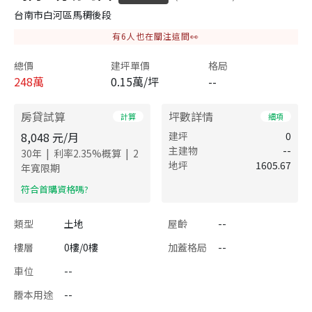
台南市白河區馬稠後段
有
6
人也在關注這間👀
總價
建坪單價
格局
248
萬
0.15萬/坪
--
房貸試算
坪數詳情
計算
細項
8,048
元/月
建坪
0
主建物
--
|
|
30
年
利率
2.35
%概算
2
地坪
1605.67
年寬限期
​符合首購資格嗎?
類型
土地
屋齡
--
樓層
0樓/0樓
加蓋格局
--
車位
--
謄本用途
--