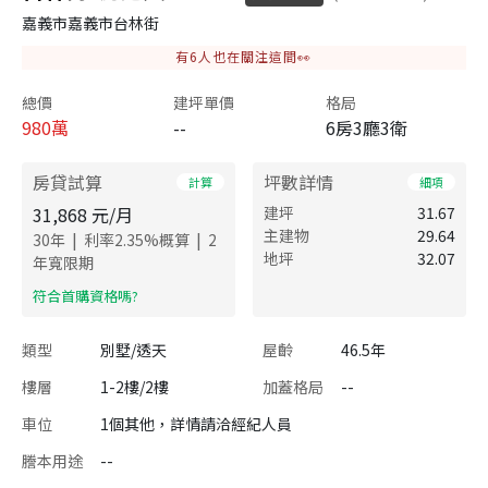
嘉義市嘉義市台林街
有
6
人也在關注這間👀
總價
建坪單價
格局
980
萬
--
6房3廳3衛
房貸試算
坪數詳情
計算
細項
31,868
元/月
建坪
31.67
主建物
29.64
|
|
30
年
利率
2.35
%概算
2
地坪
32.07
年寬限期
​符合首購資格嗎?
類型
別墅/透天
屋齡
46.5年
樓層
1-2樓/2樓
加蓋格局
--
車位
1個其他，詳情請洽經紀人員
謄本用途
--