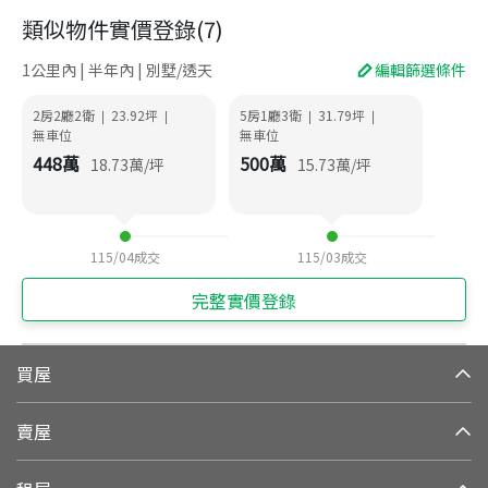
類似物件實價登錄
(
7
)
1公里內 | 半年內 | 別墅/透天
編輯篩選條件
2房2廳2衛
23.92
坪
5房1廳3衛
31.79
坪
|
|
|
|
無車位
無車位
448
萬
500
萬
18.73
萬/坪
15.73
萬/坪
115/04
成交
115/03
成交
完整實價登錄
買屋
賣屋