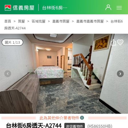
台林街6房透天-A2744
台林街6房透天-A2744
首頁
買屋
區域找屋
嘉義市買屋
嘉義市嘉義市買屋
台林街6
房透天-A2744
圖片 1/13
此為其他仲介業者物件
台林街6房透天-A2744
(HS86550HB)
非信義物件