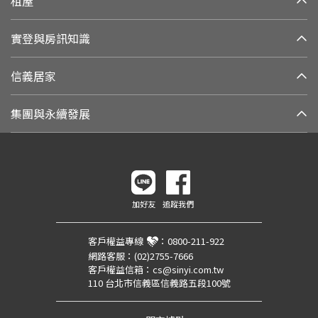
租屋
實登與房訊知識
信義居家
集團與永續發展
加好友
追蹤我們
客戶權益專線
：
0800-211-922
網路客服：
(02)2755-7666
客戶權益信箱：
cs@sinyi.com.tw
110 台北市信義區信義路五段100號