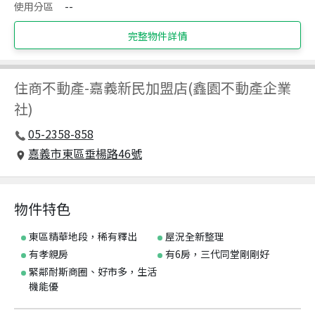
使用分區
--
完整物件詳情
住商不動產
-
嘉義新民加盟店(鑫園不動產企業
社)
05-2358-858
嘉義市東區垂楊路46號
物件特色
東區精華地段，稀有釋出
屋況全新整理
有孝親房
有6房，三代同堂剛剛好
緊鄰耐斯商圈、好市多，生活
機能優