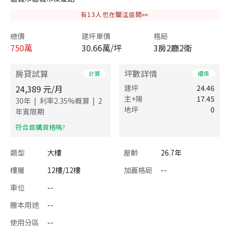
有
13
人也在關注這間👀
總價
建坪單價
格局
750
萬
30.66萬/坪
3房2廳2衛
房貸試算
坪數詳情
計算
細項
24,389
元/月
建坪
24.46
主+陽
17.45
|
|
30
年
利率
2.35
%概算
2
地坪
0
年寬限期
​符合首購資格嗎?
類型
大樓
屋齡
26.7年
樓層
12樓/12樓
加蓋格局
--
車位
--
謄本用途
--
使用分區
--