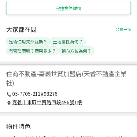
完整物件詳情
大家都在問
換一換
是否使用天然瓦斯？
土地屬性為何？
有管理費嗎？費用多少？
朝向方位為何？
住商不動產
-
嘉義世賢加盟店(天睿不動產企業
社)
05-7705-211#98276
嘉義市東區世賢路四段496號1樓
物件特色