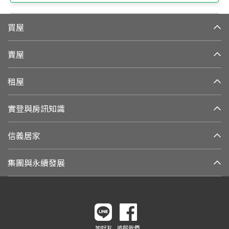
買屋
賣屋
租屋
實登與房訊知識
信義居家
集團與永續發展
加好友
追蹤我們