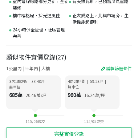
室內電線線路部分更新，全新
有天然瓦斯，已預留冷氣管路
裝修
樓中樓格局，採光通風佳
正友愛路上，北興市場旁，生
活機能超便利
24小時保全管理，社區管理
完善
類似物件實價登錄
(
27
)
1公里內 | 半年內 | 大樓
編輯篩選條件
3房1廳2衛
33.48
坪
4房2廳4衛
59.13
坪
|
|
|
|
無車位
無車位
685
萬
960
萬
20.46
萬/坪
16.24
萬/坪
115/06
成交
115/05
成交
完整實價登錄