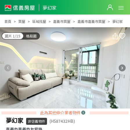
夢幻家
夢幻家
首頁
買屋
區域找屋
嘉義市買屋
嘉義市嘉義市買屋
夢幻家
圖片 1/15
格局圖
此為其他仲介業者物件
夢幻家
(HS87432HB)
非信義物件
嘉義市嘉義市友愛路