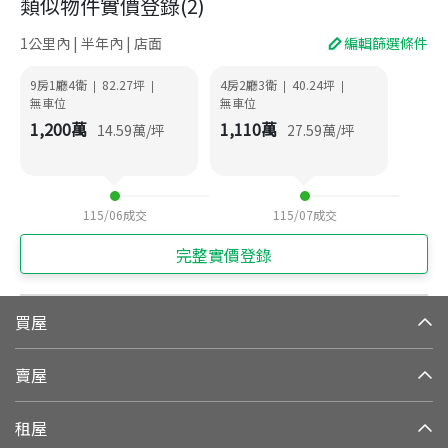
類似物件實價登錄
(
2
)
1公里內 | 半年內 | 店面
編輯篩選條件
9房1廳4衛
82.27
坪
4房2廳3衛
40.24
坪
|
|
|
|
無車位
無車位
1,200
萬
1,110
萬
14.59
萬/坪
27.59
萬/坪
115/06
成交
115/07
成交
完整實價登錄
買屋
賣屋
租屋