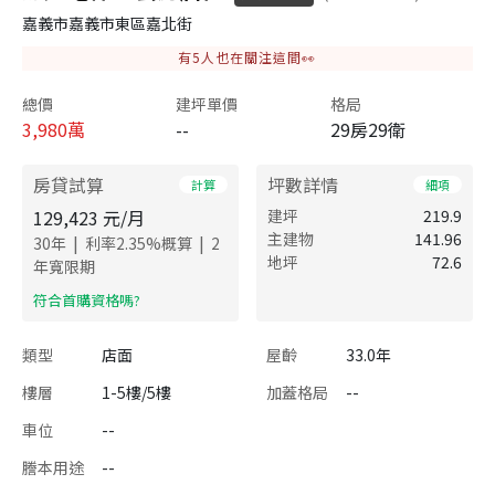
嘉義市嘉義市東區嘉北街
有
5
人也在關注這間👀
總價
建坪單價
格局
3,980
萬
--
29房29衛
房貸試算
坪數詳情
計算
細項
129,423
元/月
建坪
219.9
主建物
141.96
|
|
30
年
利率
2.35
%概算
2
地坪
72.6
年寬限期
​符合首購資格嗎?
類型
店面
屋齡
33.0年
樓層
1-5樓/5樓
加蓋格局
--
車位
--
謄本用途
--