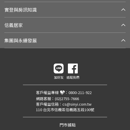
實登與房訊知識
信義居家
集團與永續發展
加好友
追蹤我們
客戶權益專線
：
0800-211-922
網路客服：
(02)2755-7666
客戶權益信箱：
cs@sinyi.com.tw
110 台北市信義區信義路五段100號
門市據點