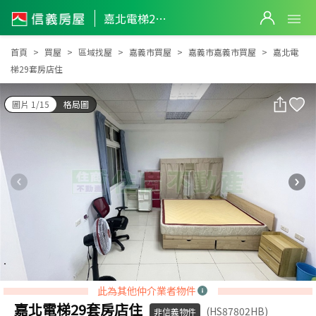
嘉北電梯29套房店住
嘉北電梯29套房店住
首頁
買屋
區域找屋
嘉義市買屋
嘉義市嘉義市買屋
嘉北電
梯29套房店住
圖片 1/15
格局圖
此為其他仲介業者物件
嘉北電梯29套房店住
(HS87802HB)
非信義物件