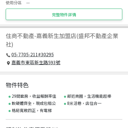
使用分區
--
完整物件詳情
住商不動產
-
嘉義新生加盟店(盛邦不動產企業
社)
05-7705-211#30295
嘉義市東區新生路593號
物件特色
29間套房，收益報酬率佳
鄰近商圈，生活機能超棒
軟硬體齊全，現成包租公
8米活巷，店住合一
格局寬敞四正，有電梯