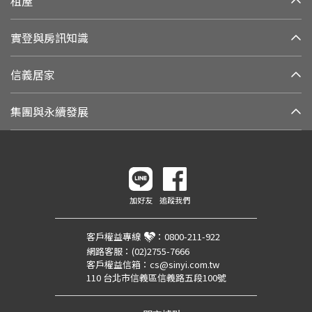
租屋
實登與房訊知識
信義居家
集團與永續發展
加好友
追蹤我們
客戶權益專線
：
0800-211-922
網路客服：
(02)2755-7666
客戶權益信箱：
cs@sinyi.com.tw
110 台北市信義區信義路五段100號