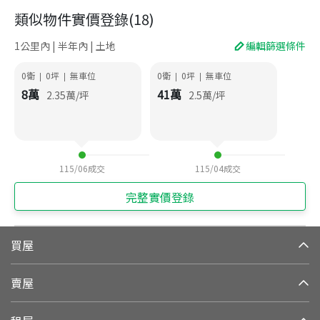
類似物件實價登錄
(
18
)
1公里內 | 半年內 | 土地
編輯篩選條件
0衛
0
坪
無車位
0衛
0
坪
無車位
|
|
|
|
8
萬
41
萬
2.35
萬/坪
2.5
萬/坪
115/06
成交
115/04
成交
完整實價登錄
買屋
賣屋