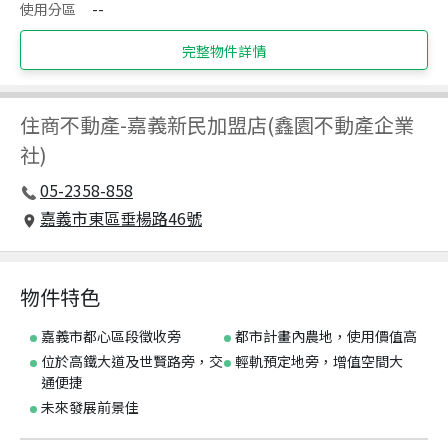
使用分區
--
完整物件詳情
住商不動產
-
嘉義新民加盟店(鑫園不動產企業
社)
05-2358-858
嘉義市東區垂楊路46號
物件特色
嘉義市都心區段徵收旁
都市計畫內農地，使用價值高
位於高鐵大道及世賢路旁，交
輕軌預定地旁，增值空間大
通便捷
未來發展前景佳