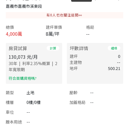
嘉義市嘉義市溪東段
有
0
人也在關注這間👀
總價
建坪單價
格局
4,000
萬
8萬/坪
--
房貸試算
坪數詳情
計算
細項
130,073
元/月
建坪
0
主建物
--
|
|
30
年
利率
2.35
%概算
2
地坪
500.21
年寬限期
​符合首購資格嗎?
類型
土地
屋齡
--
樓層
0樓/0樓
加蓋格局
--
車位
--
謄本用途
--