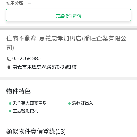
使用分區
--
完整物件詳情
住商不動產
-
嘉義忠孝加盟店(喬旺企業有限公
司)
05-2768-885
嘉義市東區忠孝路570-3號1樓
物件特色
免千萬大面寬車墅
活巷好出入
生活機能便利
類似物件實價登錄
(
13
)