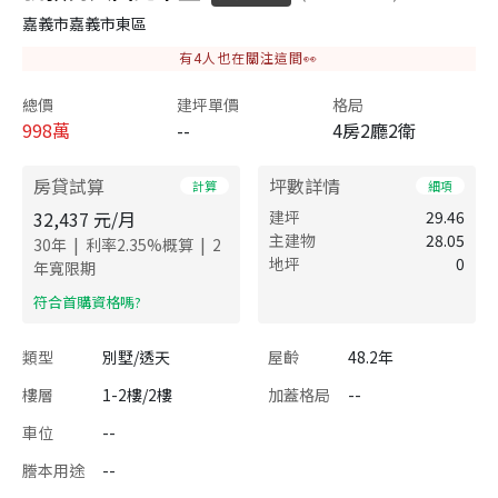
嘉義市嘉義市東區
有
4
人也在關注這間👀
總價
建坪單價
格局
998
萬
--
4房2廳2衛
房貸試算
坪數詳情
計算
細項
32,437
元/月
建坪
29.46
主建物
28.05
|
|
30
年
利率
2.35
%概算
2
地坪
0
年寬限期
​符合首購資格嗎?
類型
別墅/透天
屋齡
48.2年
樓層
1-2樓/2樓
加蓋格局
--
車位
--
謄本用途
--