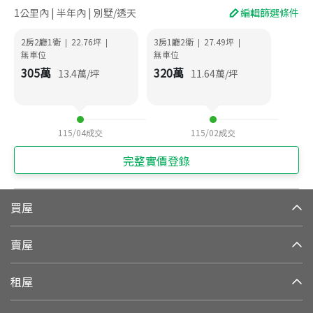
1公里內 | 半年內 | 別墅/透天
編輯篩選條件
2房2廳1衛
22.76
坪
3房1廳2衛
27.49
坪
|
|
|
|
無車位
無車位
305
萬
320
萬
13.4
萬/坪
11.64
萬/坪
115/04
成交
115/02
成交
完整實價登錄
買屋
賣屋
租屋