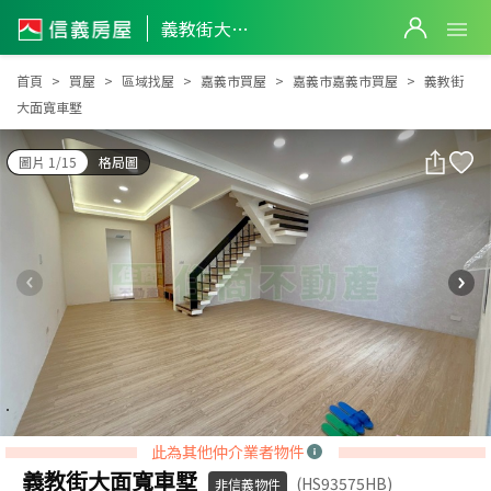
義教街大面寬車墅
義教街大面寬車墅
首頁
買屋
區域找屋
嘉義市買屋
嘉義市嘉義市買屋
義教街
大面寬車墅
圖片 1/15
格局圖
此為其他仲介業者物件
義教街大面寬車墅
(HS93575HB)
非信義物件