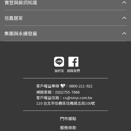
實登與房訊知識
信義居家
集團與永續發展
加好友
追蹤我們
客戶權益專線
：
0800-211-922
網路客服：
(02)2755-7666
客戶權益信箱：
cs@sinyi.com.tw
110 台北市信義區信義路五段100號
門市據點
服務條款