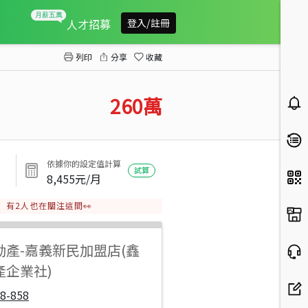
大林邊界古坑崁腳農地(2)
人才招募
登入/註冊
列印
分享
收藏
260
萬
依據你的設定值計算
試算
8,455
元/月
有
2
人也在關注這間👀
動產
-
嘉義新民加盟店(鑫
產企業社)
8-858