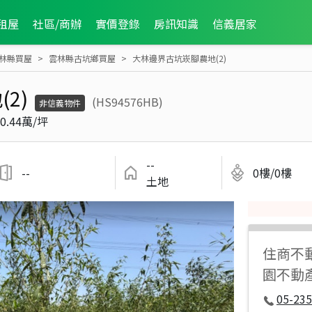
租屋
社區/商辦
實價登錄
房訊知識
信義居家
林縣買屋
雲林縣古坑鄉買屋
大林邊界古坑崁腳農地(2)
2)
(HS94576HB)
非信義物件
0.44萬/坪
--
--
0樓/0樓
土地
住商不
園不動
05-235