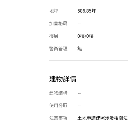
地坪
586.85坪
加蓋格局
--
樓層
0樓/0樓
警衛管理
無
建物詳情
建物結構
--
使用分區
--
注意事項
土地申請建照涉及相關法