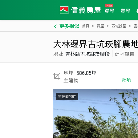
買屋
賣屋
更多相似
首頁
買屋
區域找屋
雲
大林邊界古坑崁腳農地(
地址
雲林縣古坑鄉崁腳段
建坪單價
地坪
586.85坪
主建物
--
細項
非信義物件