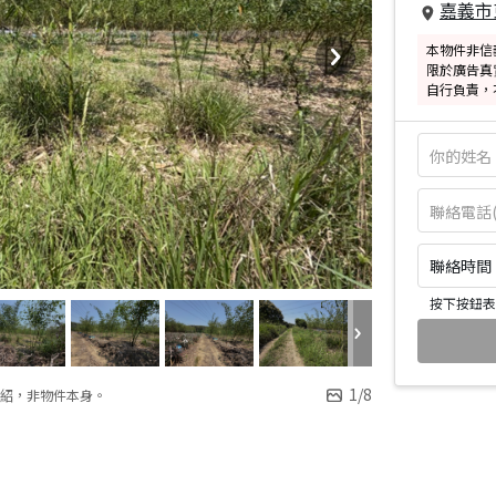
嘉義市
本物件非信
限於廣告真
自行負責，
聯絡時間：皆
按下按鈕表
1
/
8
紹，非物件本身。