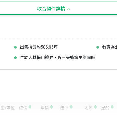
收合物件詳情
出售持分約586.85坪
巷寬為
位於大林梅山邊界，近三美蜂旅生態園區