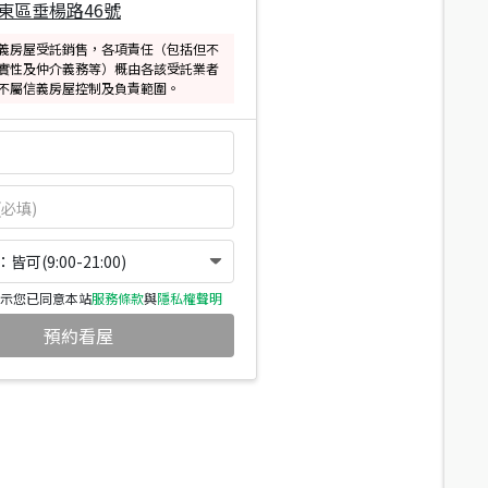
東區垂楊路46號
義房屋受託銷售，各項責任（包括但不
實性及仲介義務等）概由各該受託業者
不屬信義房屋控制及負責範圍。
可(9:00-21:00)
示您已同意本站
服務條款
與
隱私權聲明
預約看屋