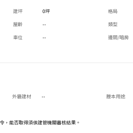
建坪
0坪
格局
屋齡
--
類型
車位
--
邊間/暗房
外牆建材
--
謄本用途
令，能否取得須俟建管機關審核結果。