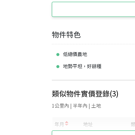
物件特色
低總價農地
地勢平坦，好耕種
類似物件實價登錄
(
3
)
1公里內 | 半年內 | 土地