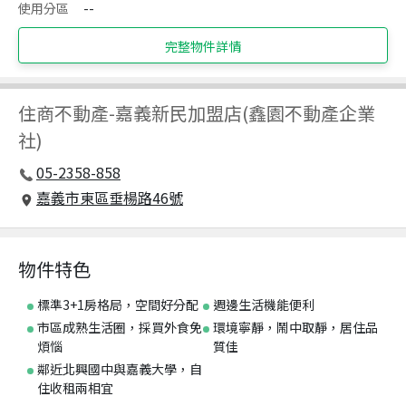
使用分區
--
完整物件詳情
住商不動產
-
嘉義新民加盟店(鑫園不動產企業
社)
05-2358-858
嘉義市東區垂楊路46號
物件特色
標準3+1房格局，空間好分配
週邊生活機能便利
市區成熟生活圈，採買外食免
環境寧靜，鬧中取靜，居住品
煩惱
質佳
鄰近北興國中與嘉義大學，自
住收租兩相宜