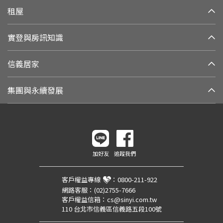
租屋
實登與房訊知識
信義居家
集團與永續發展
加好友
追蹤我們
客戶權益專線
：
0800-211-922
網路客服：
(02)2755-7666
客戶權益信箱：
cs@sinyi.com.tw
110 台北市信義區信義路五段100號