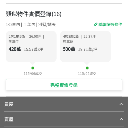
類似物件實價登錄
(
16
)
1公里內 | 半年內 | 別墅/透天
編輯篩選條件
2房1廳2衛
26.98
坪
4房3廳2衛
25.37
坪
|
|
|
|
無車位
無車位
420
萬
500
萬
15.57
萬/坪
19.71
萬/坪
115/06
成交
115/02
成交
完整實價登錄
買屋
賣屋