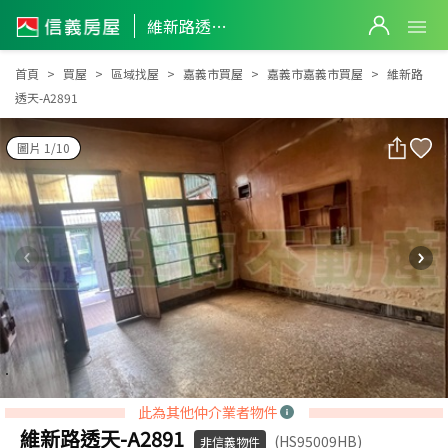
維新路透天-A2891
維新路透天-A2891
首頁
買屋
區域找屋
嘉義市買屋
嘉義市嘉義市買屋
維新路
透天-A2891
圖片 1/10
此為其他仲介業者物件
維新路透天-A2891
(HS95009HB)
非信義物件