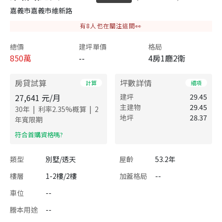
嘉義市嘉義市維新路
有
8
人也在關注這間👀
總價
建坪單價
格局
850
萬
--
4房1廳2衛
房貸試算
坪數詳情
計算
細項
27,641
元/月
建坪
29.45
主建物
29.45
|
|
30
年
利率
2.35
%概算
2
地坪
28.37
年寬限期
​符合首購資格嗎?
類型
別墅/透天
屋齡
53.2年
樓層
1-2樓/2樓
加蓋格局
--
車位
--
謄本用途
--