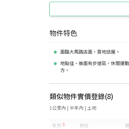
物件特色
面臨大馬路店面，買地送屋。
地點佳，後面有步道區，休閒運
方。
類似物件實價登錄
(
8
)
1公里內 | 半年內 | 土地