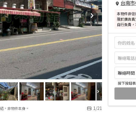
台南市
本物件非信
限於廣告真
自行負責，
聯絡時間：皆
按下按鈕表
1
/
21
紹，非物件本身。