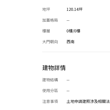
地坪
120.14坪
加蓋格局
--
樓層
0樓/0樓
大門朝向
西南
建物詳情
建物結構
--
使用分區
--
注意事項
土地申請建照涉及相關法