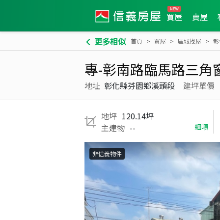
買屋
賣屋
更多相似
首頁
買屋
區域找屋
彰
專-彰南路臨馬路三角
地址
彰化縣芬園鄉溪頭段
建坪單價
地坪
120.14坪
主建物
--
細項
非信義物件