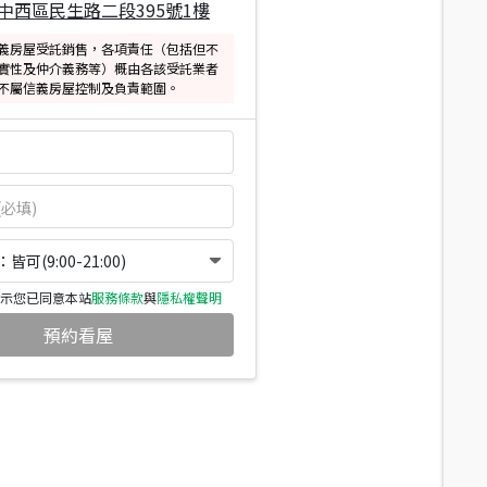
中西區民生路二段395號1樓
義房屋受託銷售，各項責任（包括但不
實性及仲介義務等）概由各該受託業者
不屬信義房屋控制及負責範圍。
可(9:00-21:00)
示您已同意本站
服務條款
與
隱私權聲明
預約看屋