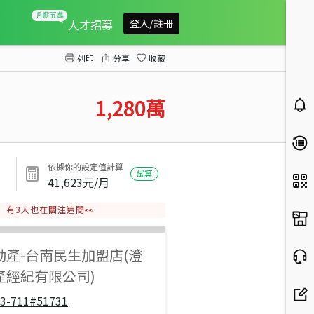
專-彰南路臨馬路三角窗建地
人才招募
登入/註冊
列印
分享
收藏
1,280
萬
依據你的設定值計算
試算
41,623
元/月
有
3
人也在關注這間👀
動產
-
台南民生加盟店(澄
產經紀有限公司)
33-711#51731