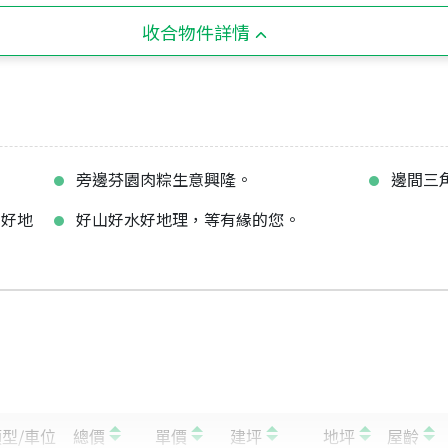
收合物件詳情
旁邊芬園肉粽生意興隆。
邊間三
動好地
好山好水好地理，等有緣的您。