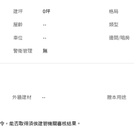
建坪
0坪
格局
屋齡
--
類型
車位
--
邊間/暗房
警衛管理
無
外牆建材
--
謄本用途
令，能否取得須俟建管機關審核結果。