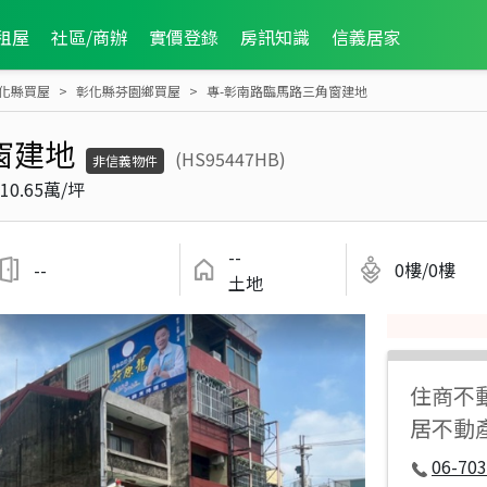
租屋
社區/商辦
實價登錄
房訊知識
信義居家
化縣買屋
彰化縣芬園鄉買屋
專-彰南路臨馬路三角窗建地
窗建地
(HS95447HB)
非信義物件
10.65萬/坪
--
--
0樓/0樓
土地
住商不
居不動
06-70