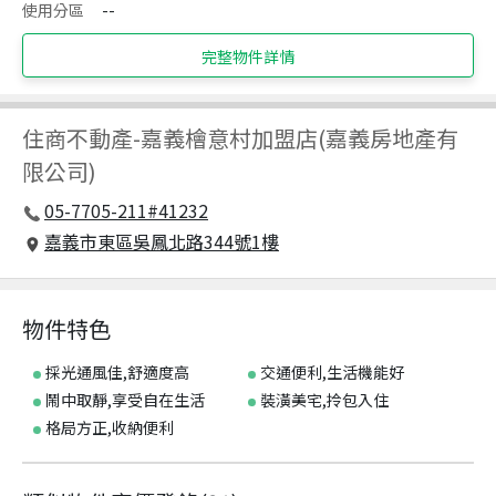
使用分區
--
完整物件詳情
住商不動產
-
嘉義檜意村加盟店(嘉義房地產有
限公司)
05-7705-211#41232
嘉義市東區吳鳳北路344號1樓
物件特色
採光通風佳,舒適度高
交通便利,生活機能好
鬧中取靜,享受自在生活
裝潢美宅,拎包入住
格局方正,收納便利