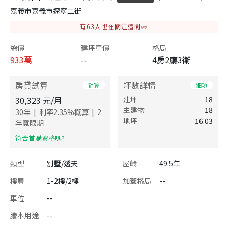
嘉義市嘉義市遼寧二街
有
63
人也在關注這間👀
總價
建坪單價
格局
933
萬
--
4房2廳3衛
房貸試算
坪數詳情
計算
細項
30,323
元/月
建坪
18
主建物
18
|
|
30
年
利率
2.35
%概算
2
地坪
16.03
年寬限期
​符合首購資格嗎?
類型
別墅/透天
屋齡
49.5年
樓層
1-2樓/2樓
加蓋格局
--
車位
--
謄本用途
--