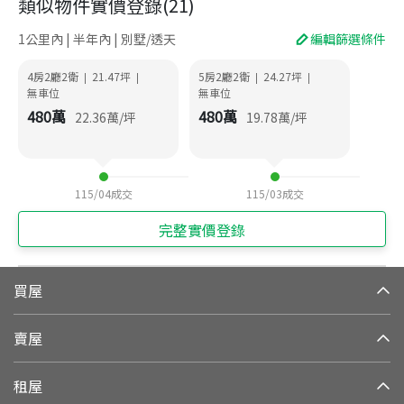
類似物件實價登錄
(
21
)
1公里內 | 半年內 | 別墅/透天
編輯篩選條件
4房2廳2衛
21.47
坪
5房2廳2衛
24.27
坪
|
|
|
|
無車位
無車位
480
萬
480
萬
22.36
萬/坪
19.78
萬/坪
115/04
成交
115/03
成交
完整實價登錄
買屋
賣屋
租屋