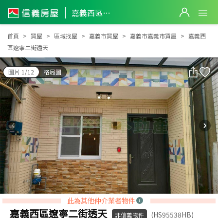
嘉義西區遼寧二街透天
嘉義西區遼寧二街透天
首頁
買屋
區域找屋
嘉義市買屋
嘉義市嘉義市買屋
嘉義西
區遼寧二街透天
圖片 1/12
格局圖
此為其他仲介業者物件
嘉義西區遼寧二街透天
(HS95538HB)
非信義物件