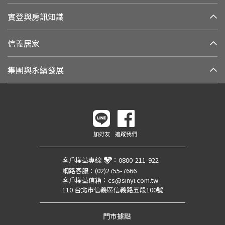
實登與房訊知識
信義居家
集團與永續發展
加好友
追蹤我們
客戶權益專線
：
0800-211-922
網路客服：
(02)2755-7666
客戶權益信箱：
cs@sinyi.com.tw
110 台北市信義區信義路五段100號
門市據點