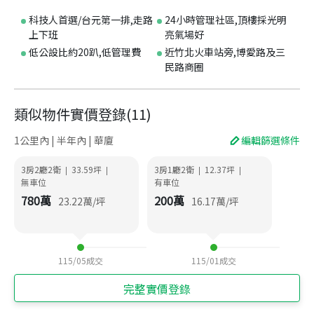
科技人首選/台元第一排,走路
24小時管理社區,頂樓採光明
上下班
亮氣場好
低公設比約20趴,低管理費
近竹北火車站旁,博愛路及三
民路商圈
類似物件實價登錄
(
11
)
1公里內 | 半年內 | 華廈
編輯篩選條件
3房2廳2衛
33.59
坪
3房1廳2衛
12.37
坪
|
|
|
|
無車位
有車位
780
萬
200
萬
23.22
萬/坪
16.17
萬/坪
115/05
成交
115/01
成交
完整實價登錄