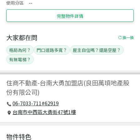
使用分區
--
完整物件詳情
大家都在問
換一換
格局為何？
門口道路多寬？
屋主自住嗎？還是空屋？
有無電梯？
住商不動產
-
台南大勇加盟店(良田萬頃地產股
份有限公司)
06-7033-711#62919
台南市中西區大勇街47號1樓
物件特色