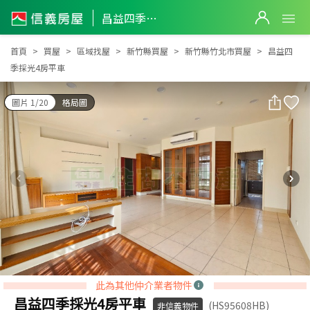
昌益四季採光4房平車
昌益四季採光4房平車
首頁
買屋
區域找屋
新竹縣買屋
新竹縣竹北市買屋
昌益四
季採光4房平車
圖片 1/20
格局圖
此為其他仲介業者物件
昌益四季採光4房平車
(HS95608HB)
非信義物件