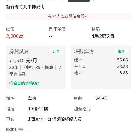
新竹縣竹北市博愛街
有
24
人也在關注這間👀
總價
建坪單價
格局
2,200
萬
--
4房2廳2衛
房貸試算
坪數詳情
計算
細項
71,540
元/月
建坪
56.06
主+陽
38.28
|
|
30
年
利率
2.35
%概算
2
地坪
8.83
年寬限期
​符合首購資格嗎?
類型
華廈
屋齡
24.9年
樓層
10樓/10樓
加蓋格局
--
車位
1個其他，詳情請洽經紀人員
謄本用途
--