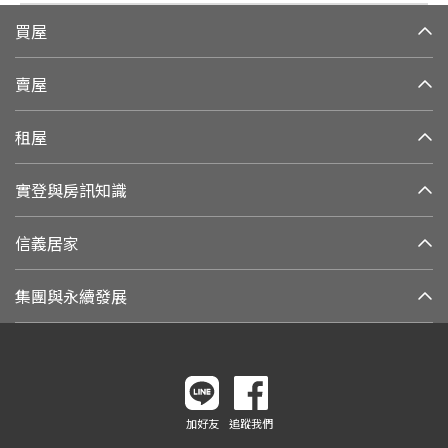
買屋
賣屋
租屋
實登與房訊知識
信義居家
集團與永續發展
加好友
追蹤我們