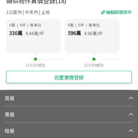
類似物件實價登錄
(
18
)
1公里內 | 半年內 | 土地
編輯篩選條件
0衛
0
坪
無車位
0衛
0
坪
無車位
|
|
|
|
330
萬
596
萬
4.44
萬/坪
4.96
萬/坪
115/05
成交
115/04
成交
完整實價登錄
買屋
賣屋
租屋