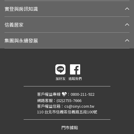
實登與房訊知識
信義居家
集團與永續發展
加好友
追蹤我們
客戶權益專線
：
0800-211-922
網路客服：
(02)2755-7666
客戶權益信箱：
cs@sinyi.com.tw
110 台北市信義區信義路五段100號
門市據點