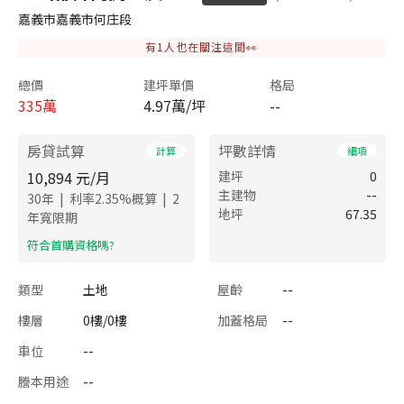
嘉義市嘉義市何庄段
有
1
人也在關注這間👀
總價
建坪單價
格局
335
萬
4.97萬/坪
--
房貸試算
坪數詳情
計算
細項
10,894
元/月
建坪
0
主建物
--
|
|
30
年
利率
2.35
%概算
2
地坪
67.35
年寬限期
​符合首購資格嗎?
類型
土地
屋齡
--
樓層
0樓/0樓
加蓋格局
--
車位
--
謄本用途
--