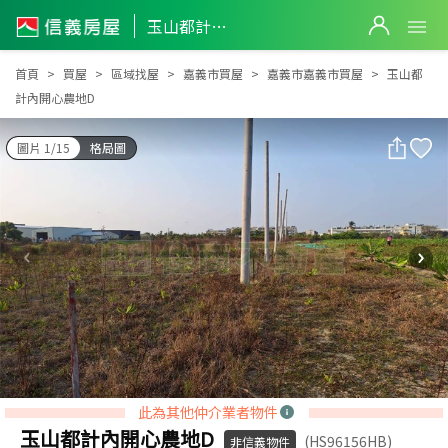
玉山都計內開心農地D
玉山都計內開心農地D
首頁
買屋
區域找屋
嘉義市買屋
嘉義市嘉義市買屋
玉山都
計內開心農地D
圖片 1/15
格局圖
此為其他仲介業者物件
玉山都計內開心農地D
(HS96156HB)
非信義物件