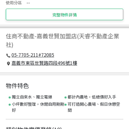
使用分區
--
完整物件詳情
住商不動產
-
嘉義世賢加盟店(天睿不動產企業
社)
05-7705-211#72085
嘉義市東區世賢路四段496號1樓
物件特色
獨立自來水、獨立電錶
都計內農地，低總價好入手
小坪數好整理，休閒自用剛剛
可打造開心農場、假日休憩空
好
間