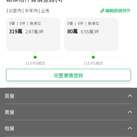
1公里內 | 半年內 | 土地
編輯篩選條件
0衛
0
坪
無車位
0衛
0
坪
無車位
|
|
|
|
319
萬
80
萬
2.87
萬/坪
0.55
萬/坪
115/02
成交
115/01
成交
完整實價登錄
買屋
賣屋
租屋