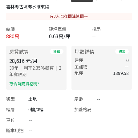
雲林縣古坑鄉水碓東段
有
3
人也在關注這間👀
總價
建坪單價
格局
880
萬
0.63萬/坪
--
房貸試算
坪數詳情
計算
細項
28,616
元/月
建坪
0
主建物
--
|
|
30
年
利率
2.35
%概算
2
地坪
1399.58
年寬限期
​符合首購資格嗎?
類型
土地
屋齡
--
樓層
0樓/0樓
加蓋格局
--
車位
--
謄本用途
--