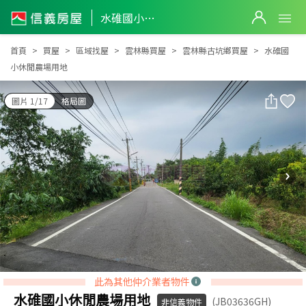
水碓國小休閒農場用地
水碓國小休閒農場用地
首頁
買屋
區域找屋
雲林縣買屋
雲林縣古坑鄉買屋
水碓國
小休閒農場用地
圖片 1/17
格局圖
此為其他仲介業者物件
水碓國小休閒農場用地
(JB03636GH)
非信義物件