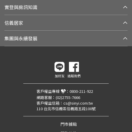
實登與房訊知識
信義居家
集團與永續發展
加好友
追蹤我們
客戶權益專線
：
0800-211-922
網路客服：
(02)2755-7666
客戶權益信箱：
cs@sinyi.com.tw
110 台北市信義區信義路五段100號
門市據點