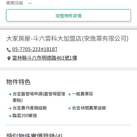
使用分區
--
完整物件詳情
大家房屋
-
斗六雲科大加盟店(安逸窩有限公司)
05-7705-233#18187
雲林縣斗六市明德路463號1樓
物件特色
合宜露營場申請(露營場管理
一般農業區
要點)
合宜農作產銷設施
合宜休閒農業設施
臨雲200鄉道
類似物件實價登錄
(
4
)