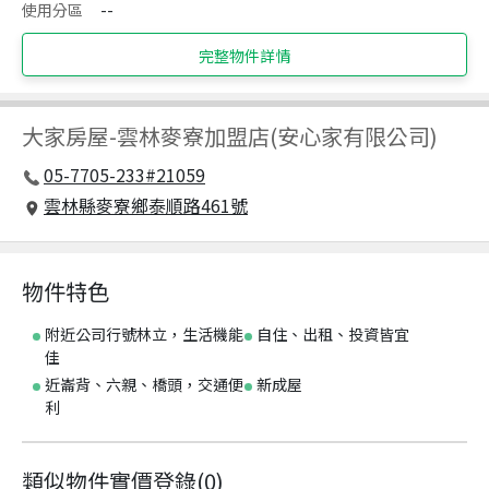
使用分區
--
完整物件詳情
大家房屋
-
雲林麥寮加盟店(安心家有限公司)
05-7705-233#21059
雲林縣麥寮鄉泰順路461號
物件特色
附近公司行號林立，生活機能
自住、出租、投資皆宜
佳
近崙背、六親、橋頭，交通便
新成屋
利
類似物件實價登錄
(
0
)