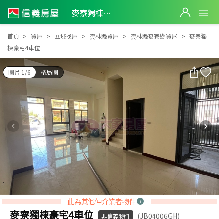
麥寮獨棟豪宅4車位
麥寮獨棟豪宅4車位
首頁
買屋
區域找屋
雲林縣買屋
雲林縣麥寮鄉買屋
麥寮獨
棟豪宅4車位
圖片 1/6
格局圖
此為其他仲介業者物件
麥寮獨棟豪宅4車位
(JB04006GH)
非信義物件