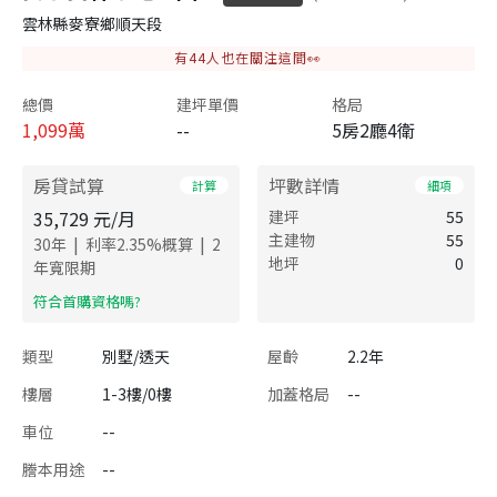
雲林縣麥寮鄉順天段
有
44
人也在關注這間👀
總價
建坪單價
格局
1,099
萬
--
5房2廳4衛
房貸試算
坪數詳情
計算
細項
35,729
元/月
建坪
55
主建物
55
|
|
30
年
利率
2.35
%概算
2
地坪
0
年寬限期
​符合首購資格嗎?
類型
別墅/透天
屋齡
2.2年
樓層
1-3樓/0樓
加蓋格局
--
車位
--
謄本用途
--