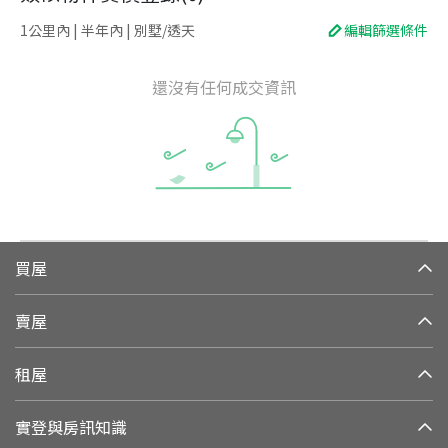
1公里內 | 半年內 | 別墅/透天
編輯篩選條件
還沒有任何成交資訊
買屋
賣屋
租屋
實登與房訊知識