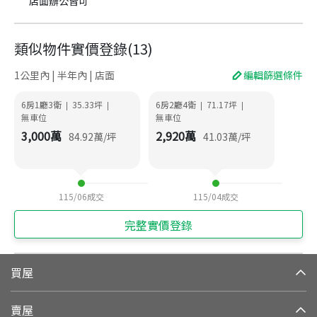
店面辦公皆可
類似物件實價登錄
(
13
)
1公里內 | 半年內 | 店面
編輯篩選條件
6房1廳3衛
35.33
坪
6房2廳4衛
71.17
坪
|
|
|
|
無車位
無車位
3,000
萬
2,920
萬
84.92
萬/坪
41.03
萬/坪
115/06
成交
115/04
成交
完整實價登錄
買屋
賣屋