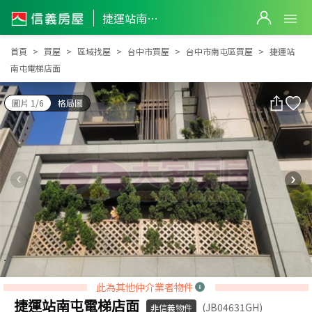
捷運站南屯電梯店面
捷運站南屯電梯店面
首頁
買屋
區域找屋
台中市買屋
台中市南屯區買屋
捷運站
南屯電梯店面
圖片 1/6
格局圖
此為其他仲介業者物件
捷運站南屯電梯店面
(JB04631GH)
非信義物件