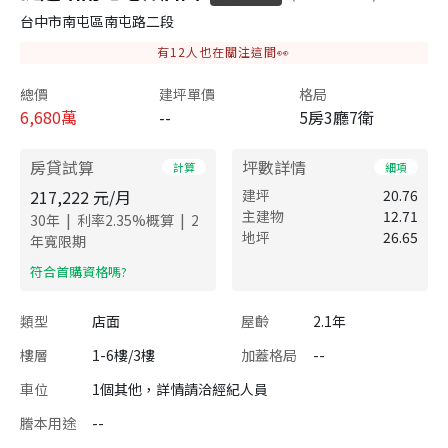
台中市南屯區南屯路二段
有
12
人也在關注這間👀
總價
建坪單價
格局
6,680
萬
--
5房3廳7衛
房貸試算
坪數詳情
計算
細項
217,222
元/月
建坪
20.76
主建物
12.71
|
|
30
年
利率
2.35
%概算
2
地坪
26.65
年寬限期
​符合首購資格嗎?
類型
店面
屋齡
2.1年
樓層
1-6樓/3樓
加蓋格局
--
車位
1個其他，詳情請洽經紀人員
謄本用途
--