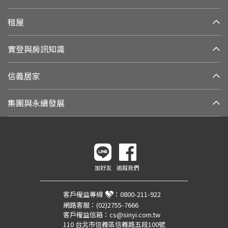
租屋
實登與房訊知識
信義居家
集團與永續發展
加好友
追蹤我們
客戶權益專線
：
0800-211-922
網路客服：
(02)2755-7666
客戶權益信箱：
cs@sinyi.com.tw
110 台北市信義區信義路五段100號