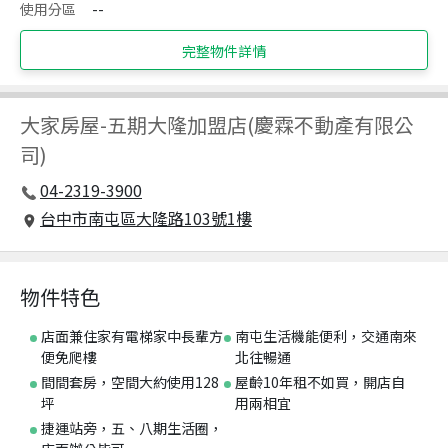
使用分區
--
完整物件詳情
大家房屋
-
五期大隆加盟店(慶霖不動產有限公
司)
04-2319-3900
台中市南屯區大隆路103號1樓
物件特色
店面兼住家有電梯家中長輩方
南屯生活機能便利，交通南來
便免爬樓
北往暢通
間間套房，空間大約使用128
屋齡10年租不如買，開店自
坪
用兩相宜
捷運站旁，五、八期生活圈，