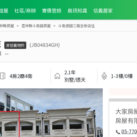
租屋
社區/商辦
實價登錄
房訊知識
信義居家
林縣買屋
雲林縣斗南鎮買屋
斗南建國三路全新店住
住
(JB04834GH)
非信義物件
價
--
2.1年
4房2廳4衛
1-3樓/0樓
別墅/透天
大家房
房屋有
05-77