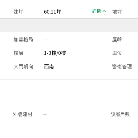
建坪
60.11坪
詳情
地坪
加蓋格局
--
屋齡
樓層
1-3樓/0樓
車位
大門朝向
西南
警衛管理
外牆建材
--
該層戶數