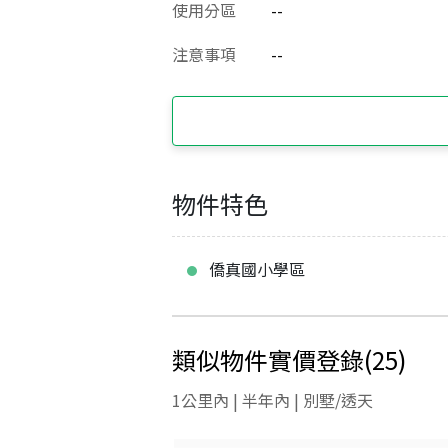
使用分區
--
注意事項
--
物件特色
僑真國小學區
類似物件實價登錄
(
25
)
1公里內 | 半年內 | 別墅/透天