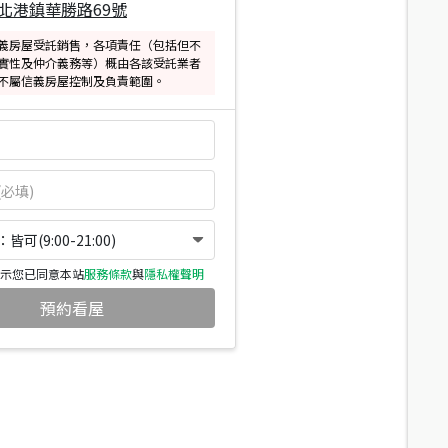
北港鎮華勝路69號
義房屋受託銷售，各項責任（包括但不
實性及仲介義務等）概由各該受託業者
不屬信義房屋控制及負責範圍。
可(9:00-21:00)
示您已同意本站
服務條款
與
隱私權聲明
預約看屋