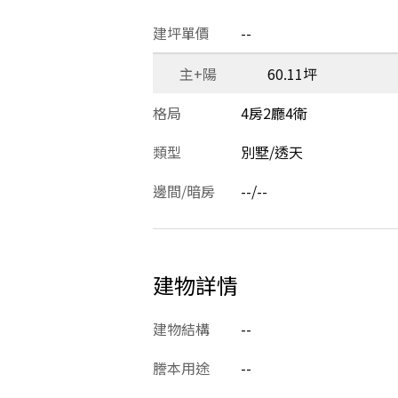
建坪單價
--
主+陽
60.11坪
格局
4房2廳4衛
類型
別墅/透天
邊間/暗房
--/--
建物詳情
建物結構
--
謄本用途
--