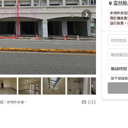
雲林縣
本物件非信
限於廣告真
自行負責，
聯絡時間：皆
按下按鈕表
1
/
11
紹，非物件本身。