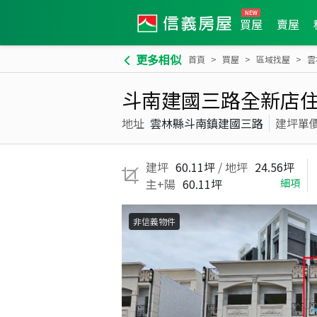
買屋
賣屋
更多相似
首頁
買屋
區域找屋
雲
斗南建國三路全新店
地址
雲林縣斗南鎮建國三路
建坪單
建坪
60.11坪
/ 地坪
24.56坪
主+陽
60.11坪
細項
非信義物件