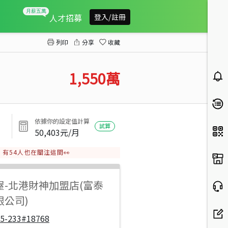
斗南建國三路全新店住
人才招募
登入/註冊
列印
分享
收藏
1,550
萬
依據你的設定值計算
試算
50,403
元/月
有
54
人也在關注這間👀
屋
-
北港財神加盟店(富泰
限公司)
05-233#18768