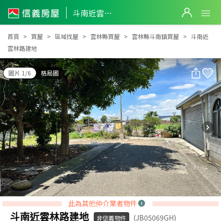
斗南近雲林路建地
斗南近雲林路建地
首頁
買屋
區域找屋
雲林縣買屋
雲林縣斗南鎮買屋
斗南近
雲林路建地
圖片 1/6
格局圖
此為其他仲介業者物件
斗南近雲林路建地
(JB05069GH)
非信義物件