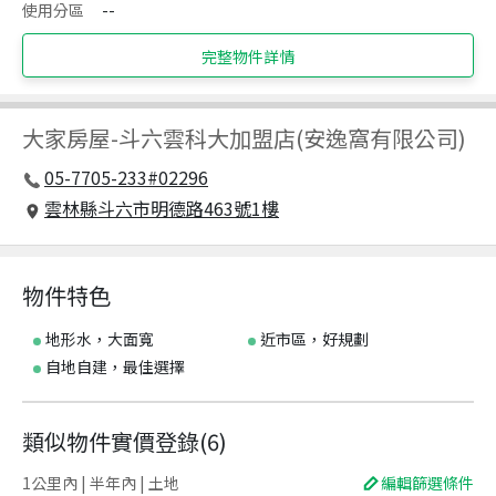
使用分區
--
完整物件詳情
大家房屋
-
斗六雲科大加盟店(安逸窩有限公司)
05-7705-233#02296
雲林縣斗六市明德路463號1樓
物件特色
地形水，大面寬
近市區，好規劃
自地自建，最佳選擇
類似物件實價登錄
(
6
)
1公里內 | 半年內 | 土地
編輯篩選條件