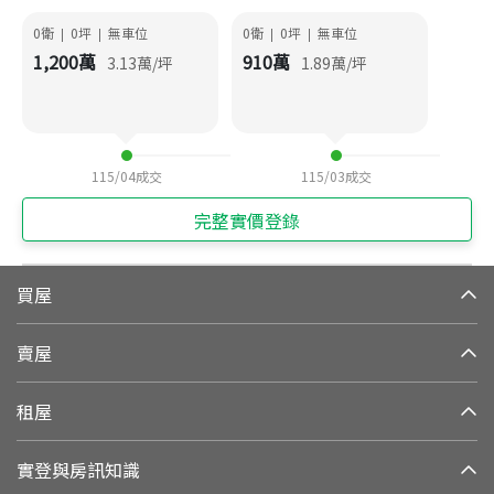
0衛
0
坪
無車位
0衛
0
坪
無車位
|
|
|
|
1,200
萬
910
萬
3.13
萬/坪
1.89
萬/坪
115/04
成交
115/03
成交
完整實價登錄
買屋
賣屋
租屋
實登與房訊知識