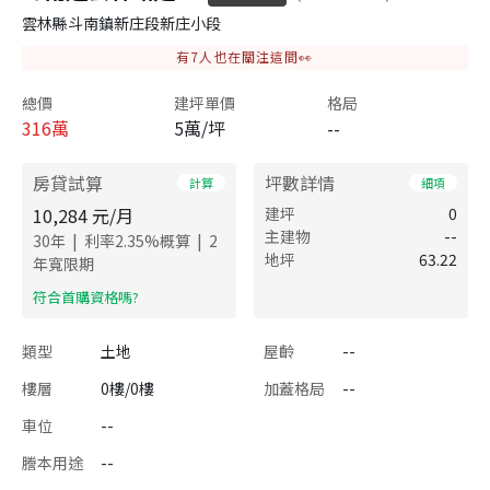
雲林縣斗南鎮新庄段新庄小段
有
7
人也在關注這間👀
總價
建坪單價
格局
316
萬
5萬/坪
--
房貸試算
坪數詳情
計算
細項
10,284
元/月
建坪
0
主建物
--
|
|
30
年
利率
2.35
%概算
2
地坪
63.22
年寬限期
​符合首購資格嗎?
類型
土地
屋齡
--
樓層
0樓/0樓
加蓋格局
--
車位
--
謄本用途
--