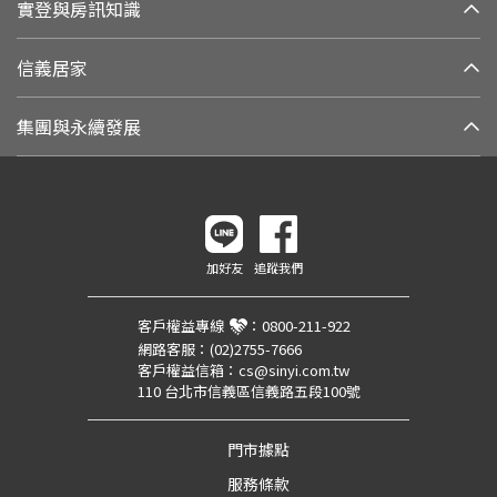
實登與房訊知識
信義居家
集團與永續發展
加好友
追蹤我們
客戶權益專線
：
0800-211-922
網路客服：
(02)2755-7666
客戶權益信箱：
cs@sinyi.com.tw
110 台北市信義區信義路五段100號
門市據點
服務條款