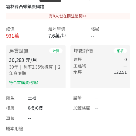
雲林縣西螺鎮廣興路
有
8
人也在關注這間👀
總價
建坪單價
格局
931
萬
7.6萬/坪
--
房貸試算
坪數詳情
計算
細項
30,283
元/月
建坪
0
主建物
--
|
|
30
年
利率
2.35
%概算
2
地坪
122.51
年寬限期
​符合首購資格嗎?
類型
土地
屋齡
--
樓層
0樓/0樓
加蓋格局
--
車位
--
謄本用途
--