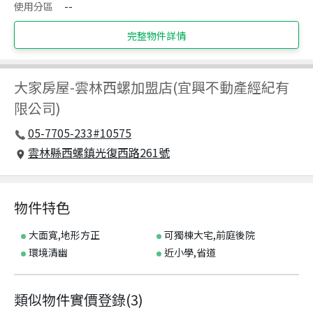
使用分區
--
完整物件詳情
大家房屋
-
雲林西螺加盟店(宜興不動產經紀有
限公司)
05-7705-233#10575
雲林縣西螺鎮光復西路261號
物件特色
大面寬,地形方正
可獨棟大宅,前庭後院
環境清幽
近小學,省道
類似物件實價登錄
(
3
)