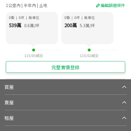
1公里內 | 半年內 | 土地
編輯篩選條件
0衛
0
坪
無車位
0衛
0
坪
無車位
|
|
|
|
539
萬
200
萬
0.6
萬/坪
5.3
萬/坪
115/05
成交
115/02
成交
完整實價登錄
買屋
賣屋
租屋