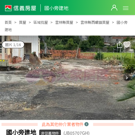
國小旁建地
國小旁建地
首頁
買屋
區域找屋
雲林縣買屋
雲林縣西螺鎮買屋
國小旁
建地
圖片 1/16
此為其他仲介業者物件
國小旁建地
(JB05707GH)
非信義物件