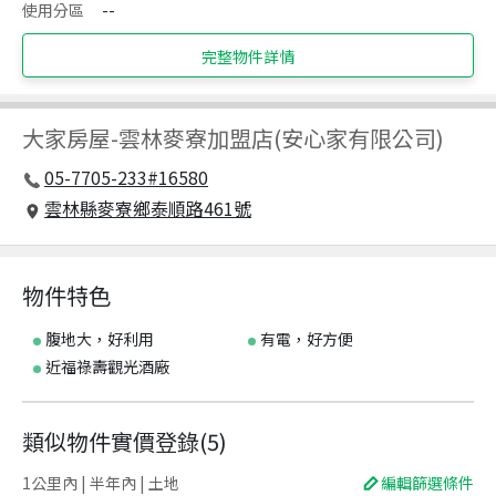
使用分區
--
完整物件詳情
大家房屋
-
雲林麥寮加盟店(安心家有限公司)
05-7705-233#16580
雲林縣麥寮鄉泰順路461號
物件特色
腹地大，好利用
有電，好方便
近福祿壽觀光酒廠
類似物件實價登錄
(
5
)
1公里內 | 半年內 | 土地
編輯篩選條件