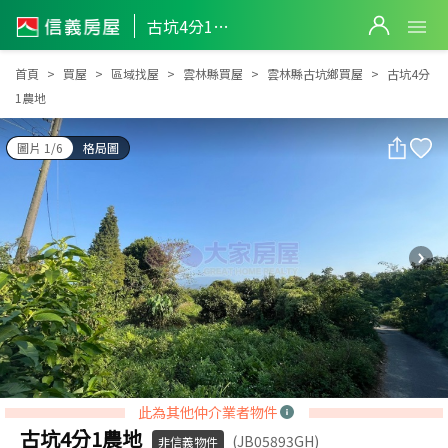
古坑4分1農地
古坑4分1農地
首頁
買屋
區域找屋
雲林縣買屋
雲林縣古坑鄉買屋
古坑4分
1農地
圖片 1/6
格局圖
此為其他仲介業者物件
古坑4分1農地
(JB05893GH)
非信義物件