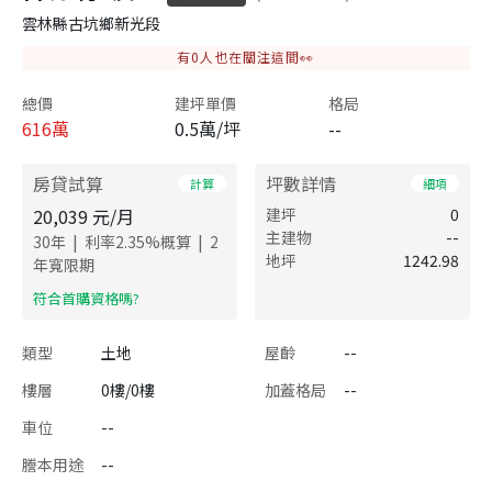
雲林縣古坑鄉新光段
有
0
人也在關注這間👀
總價
建坪單價
格局
616
萬
0.5萬/坪
--
房貸試算
坪數詳情
計算
細項
20,039
元/月
建坪
0
主建物
--
|
|
30
年
利率
2.35
%概算
2
地坪
1242.98
年寬限期
​符合首購資格嗎?
類型
土地
屋齡
--
樓層
0樓/0樓
加蓋格局
--
車位
--
謄本用途
--