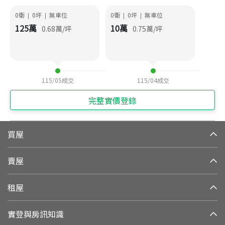
0衛
0
坪
無車位
0衛
0
坪
無車位
|
|
|
|
125
萬
10
萬
0.68
萬/坪
0.75
萬/坪
115/05
成交
115/04
成交
完整實價登錄
買屋
賣屋
租屋
實登與房訊知識