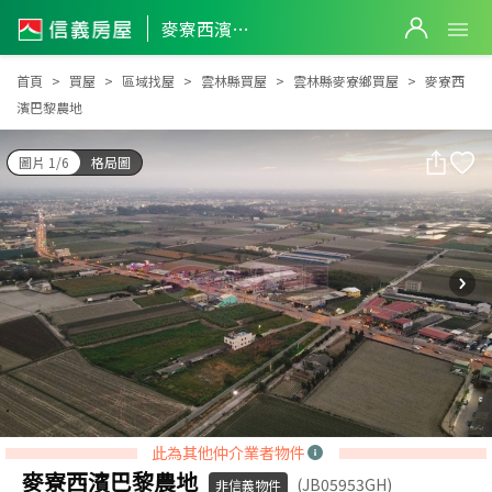
麥寮西濱巴黎農地
麥寮西濱巴黎農地
首頁
買屋
區域找屋
雲林縣買屋
雲林縣麥寮鄉買屋
麥寮西
濱巴黎農地
圖片 1/6
格局圖
此為其他仲介業者物件
麥寮西濱巴黎農地
(JB05953GH)
非信義物件