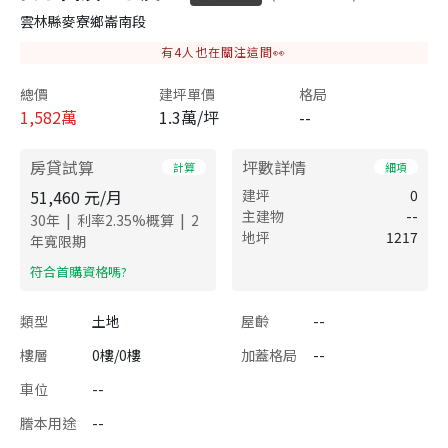
雲林縣麥寮鄉崙南段
有
4
人也在關注這間👀
總價
建坪單價
格局
1,582
萬
1.3萬/坪
--
房貸試算
坪數詳情
計算
細項
51,460
元/月
建坪
0
主建物
--
|
|
30
年
利率
2.35
%概算
2
地坪
1217
年寬限期
​符合首購資格嗎?
類型
土地
屋齡
--
樓層
0樓/0樓
加蓋格局
--
車位
--
謄本用途
--