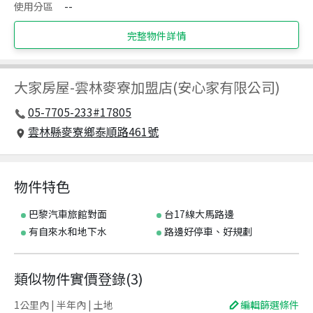
使用分區
--
完整物件詳情
大家房屋
-
雲林麥寮加盟店(安心家有限公司)
05-7705-233#17805
雲林縣麥寮鄉泰順路461號
物件特色
巴黎汽車旅館對面
台17線大馬路邊
有自來水和地下水
路邊好停車、好規劃
類似物件實價登錄
(
3
)
1公里內 | 半年內 | 土地
編輯篩選條件