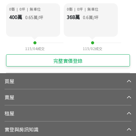
0衛
0
坪
無車位
0衛
0
坪
無車位
|
|
|
|
400
萬
368
萬
0.65
萬/坪
0.6
萬/坪
115/04
成交
115/02
成交
完整實價登錄
買屋
賣屋
租屋
實登與房訊知識