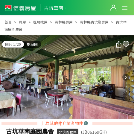
古坑華南庭園農舍
古坑華南庭園農舍
首頁
買屋
區域找屋
雲林縣買屋
雲林縣古坑鄉買屋
古坑華
南庭園農舍
圖片 1/20
格局圖
此為其他仲介業者物件
古坑華南庭園農舍
(JB06169GH)
非信義物件