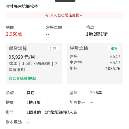
雲林縣古坑鄉松林
有
10
人也在關注這間👀
總價
建坪單價
格局
2,950
萬
--
1房2廳1衛
房貸試算
坪數詳情
計算
細項
95,929
元/月
建坪
65.17
主建物
65.17
|
|
30
年
利率
2.35
%概算
2
地坪
1035.76
年寬限期
​符合首購資格嗎?
類型
其它
屋齡
20.6年
樓層
1樓/1樓
加蓋格局
--
車位
1個其他，詳情請洽經紀人員
謄本用途
--