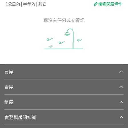
1公里內 | 半年內 | 其它
編輯篩選條件
還沒有任何成交資訊
買屋
賣屋
租屋
實登與房訊知識