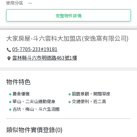
使用分區
--
完整物件詳情
大家房屋
-
斗六雲科大加盟店(安逸窩有限公司)
05-7705-233#19181
雲林縣斗六市明德路463號1樓
物件特色
農舍優雅
庭園景觀，開闊草皮
華山、二尖山運動健身
交通便利，近二高
古坑、梅山、斗六生活圈
類似物件實價登錄
(
0
)