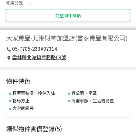
使用分區
--
完整物件詳情
大家房屋
-
北港財神加盟店(富泰房屋有限公司)
05-7705-233#07314
雲林縣北港鎮華勝路69號
物件特色
輕奢華裝潢、拎包入住
近公園、學區
格局方正
清幽寧靜、生活機能佳
大空間廚房
類似物件實價登錄
(
5
)