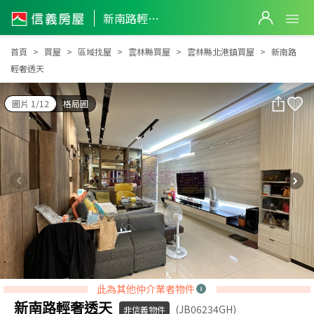
新南路輕奢透天
新南路輕奢透天
首頁
買屋
區域找屋
雲林縣買屋
雲林縣北港鎮買屋
新南路
輕奢透天
圖片 1/12
格局圖
此為其他仲介業者物件
新南路輕奢透天
(JB06234GH)
非信義物件