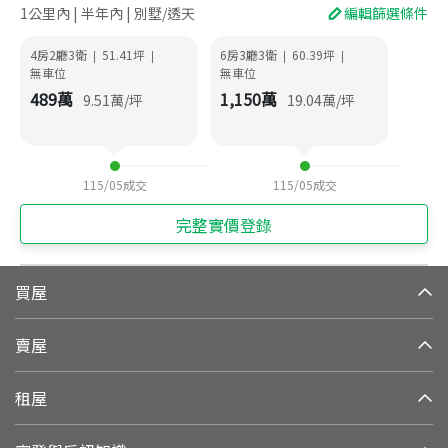
1公里內 | 半年內 | 別墅/透天
編輯篩選條件
4房2廳3衛
51.41
坪
6房3廳3衛
60.39
坪
|
|
|
|
無車位
無車位
489
萬
1,150
萬
9.51
萬/坪
19.04
萬/坪
115/05
成交
115/05
成交
完整實價登錄
買屋
賣屋
租屋