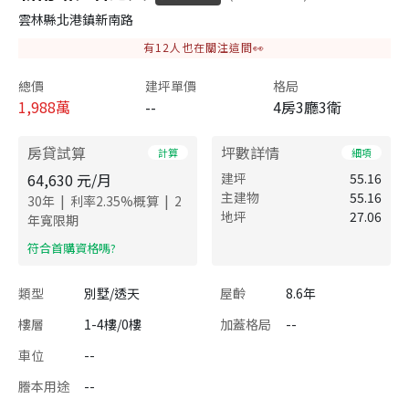
雲林縣北港鎮新南路
有
12
人也在關注這間👀
總價
建坪單價
格局
1,988
萬
--
4房3廳3衛
房貸試算
坪數詳情
計算
細項
64,630
元/月
建坪
55.16
主建物
55.16
|
|
30
年
利率
2.35
%概算
2
地坪
27.06
年寬限期
​符合首購資格嗎?
類型
別墅/透天
屋齡
8.6年
樓層
1-4樓/0樓
加蓋格局
--
車位
--
謄本用途
--