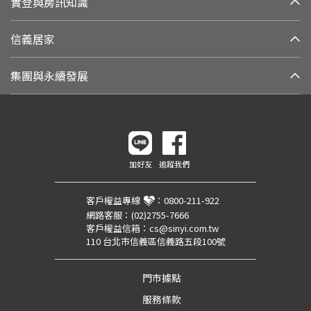
實登與房訊知識
信義居家
集團與永續發展
加好友
追蹤我們
客戶權益專線
：
0800-211-922
網路客服：
(02)2755-7666
客戶權益信箱：
cs@sinyi.com.tw
110 台北市信義區信義路五段100號
門市據點
服務條款