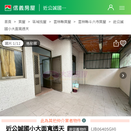
近公誠國小大面寬透天
近公誠國小大面寬透天
首頁
買屋
區域找屋
雲林縣買屋
雲林縣斗六市買屋
近公誠
國小大面寬透天
圖片 1/12
格局圖
此為其他仲介業者物件
近公誠國小大面寬透天
(JB06405GH)
非信義物件