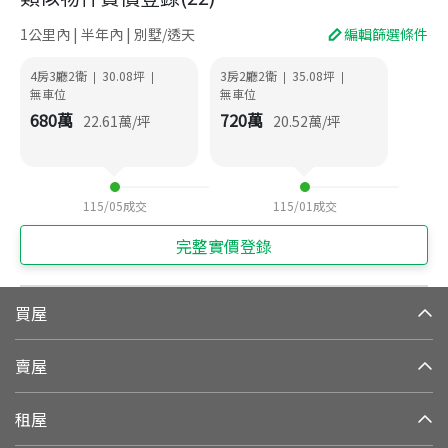
1公里內 | 半年內 | 別墅/透天
編輯篩選條件
4房3廳2衛
30.08
坪
3房2廳2衛
35.08
坪
|
|
|
|
無車位
無車位
680
萬
720
萬
22.61
萬/坪
20.52
萬/坪
115/05
成交
115/01
成交
完整實價登錄
買屋
賣屋
租屋