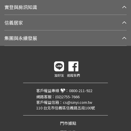
實登與房訊知識
信義居家
集團與永續發展
加好友
追蹤我們
客戶權益專線
：
0800-211-922
網路客服：
(02)2755-7666
客戶權益信箱：
cs@sinyi.com.tw
110 台北市信義區信義路五段100號
門市據點