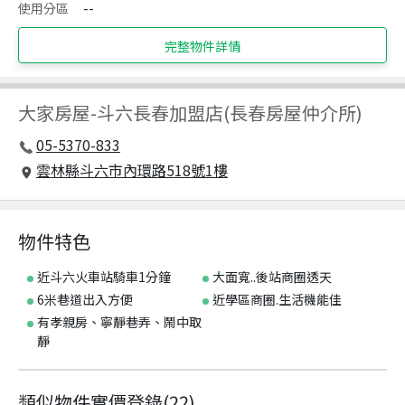
使用分區
--
完整物件詳情
大家房屋
-
斗六長春加盟店(長春房屋仲介所)
05-5370-833
雲林縣斗六市內環路518號1樓
物件特色
近斗六火車站騎車1分鐘
大面寬..後站商圈透天
6米巷道出入方便
近學區商圈.生活機能佳
有孝親房、寧靜巷弄、鬧中取
靜
類似物件實價登錄
(
22
)