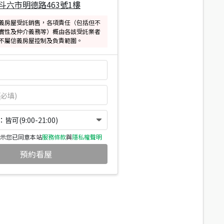
斗六市明德路463號1樓
義房屋受託銷售，各項責任（包括但不
實性及仲介義務等）概由各該受託業者
不屬信義房屋控制及負責範圍。
可(9:00-21:00)
示您已同意本站
服務條款
與
隱私權聲明
預約看屋