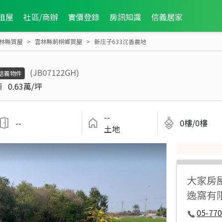
租屋
社區/商辦
實價登錄
房訊知識
信義居家
林縣買屋
雲林縣莿桐鄉買屋
新庄子633沉香農地
(JB07122GH)
信義物件
價
0.63萬/坪
--
--
0樓/0樓
土地
大家房
逸窩有
05-77