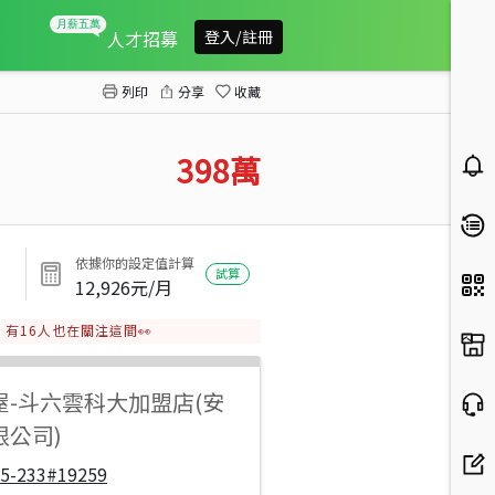
新庄子633沉香農地
人才招募
登入/註冊
列印
分享
收藏
398
萬
依據你的設定值計算
試算
12,926
元/月
有
16
人也在關注這間👀
屋
-
斗六雲科大加盟店(安
限公司)
05-233#19259