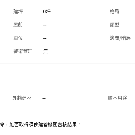
建坪
0坪
格局
屋齡
--
類型
車位
--
邊間/暗房
警衛管理
無
外牆建材
--
謄本用途
令，能否取得須俟建管機關審核結果。