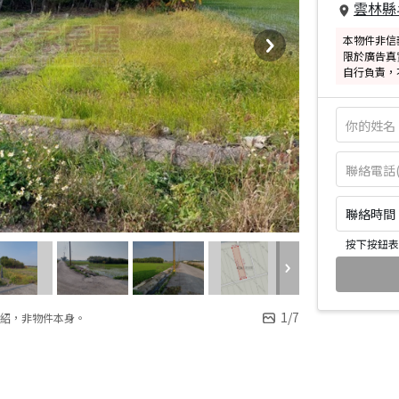
雲林縣
本物件非信
限於廣告真
自行負責，
聯絡時間：皆
按下按鈕表
1
/
7
紹，非物件本身。