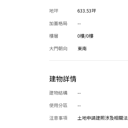
地坪
633.53坪
加蓋格局
--
樓層
0樓/0樓
大門朝向
東南
建物詳情
建物結構
--
使用分區
--
注意事項
土地申請建照涉及相關法