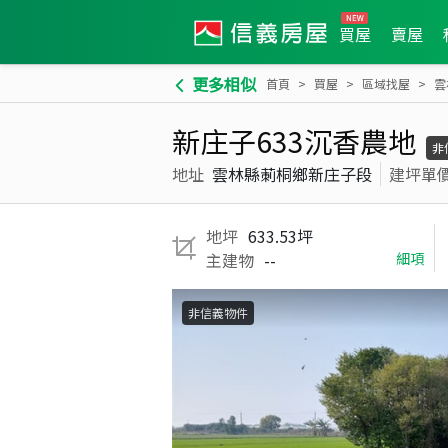
買屋
賣屋
更多相似
首頁
買屋
區域找屋
雲
新庄子633沉香農地
非
地址
雲林縣莿桐鄉新庄子段
建坪單
地坪
633.53坪
主建物
--
細項
非信義物件