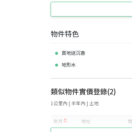
物件特色
買地送沉香
地形水
類似物件實價登錄
(
2
)
1公里內 | 半年內 | 土地