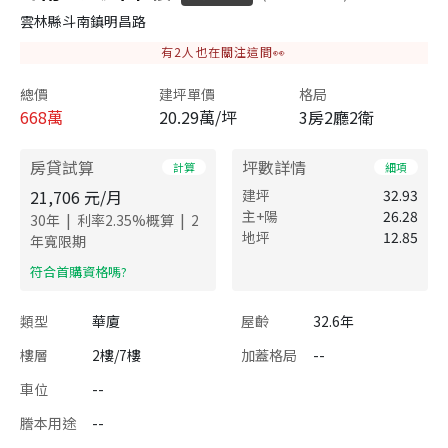
雲林縣斗南鎮明昌路
有
2
人也在關注這間👀
總價
建坪單價
格局
668
萬
20.29萬/坪
3房2廳2衛
房貸試算
坪數詳情
計算
細項
21,706
元/月
建坪
32.93
主+陽
26.28
|
|
30
年
利率
2.35
%概算
2
地坪
12.85
年寬限期
​符合首購資格嗎?
類型
華廈
屋齡
32.6年
樓層
2樓/7樓
加蓋格局
--
車位
--
謄本用途
--