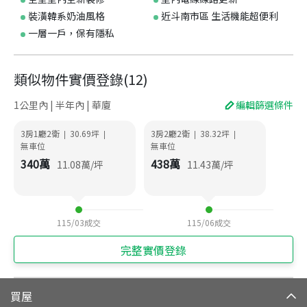
裝潢韓系奶油風格
近斗南市區 生活機能超便利
一層一戶，保有隱私
類似物件實價登錄
(
12
)
1公里內 | 半年內 | 華廈
編輯篩選條件
3房1廳2衛
30.69
坪
3房2廳2衛
38.32
坪
|
|
|
|
無車位
無車位
340
萬
438
萬
11.08
萬/坪
11.43
萬/坪
115/03
成交
115/06
成交
完整實價登錄
買屋