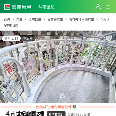
斗南世紀庭園2樓
斗南世紀庭園2樓
首頁
買屋
區域找屋
雲林縣買屋
雲林縣斗南鎮買屋
斗南世
紀庭園2樓
圖片 1/15
格局圖
此為其他仲介業者物件
斗南世紀庭園2樓
(JB07220GH)
非信義物件