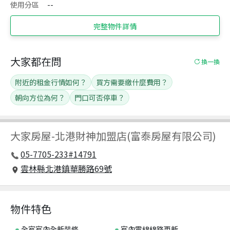
使用分區
--
完整物件詳情
大家都在問
換一換
附近的租金行情如何？
買方需要繳什麼費用？
朝向方位為何？
門口可否停車？
大家房屋
-
北港財神加盟店(富泰房屋有限公司)
05-7705-233#14791
雲林縣北港鎮華勝路69號
物件特色
全室室內全新裝修
室內電線線路更新