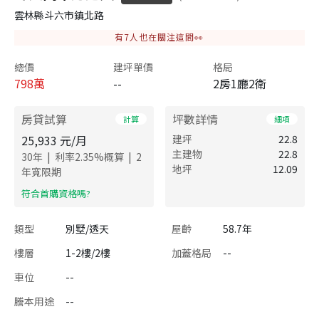
雲林縣斗六市鎮北路
有
7
人也在關注這間👀
總價
建坪單價
格局
798
萬
--
2房1廳2衛
房貸試算
坪數詳情
計算
細項
25,933
元/月
建坪
22.8
主建物
22.8
|
|
30
年
利率
2.35
%概算
2
地坪
12.09
年寬限期
​符合首購資格嗎?
類型
別墅/透天
屋齡
58.7年
樓層
1-2樓/2樓
加蓋格局
--
車位
--
謄本用途
--