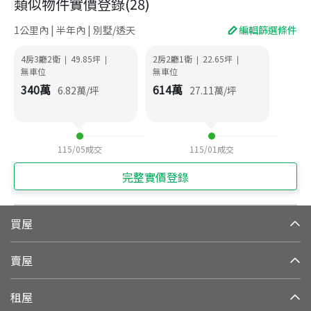
類似物件實價登錄
(
28
)
1公里內 | 半年內 | 別墅/透天
編輯篩選條件
4房3廳2衛
49.85
坪
2房2廳1衛
22.65
坪
|
|
|
|
無車位
無車位
340
萬
614
萬
6.82
萬/坪
27.11
萬/坪
115/05
成交
115/01
成交
完整實價登錄
買屋
賣屋
租屋