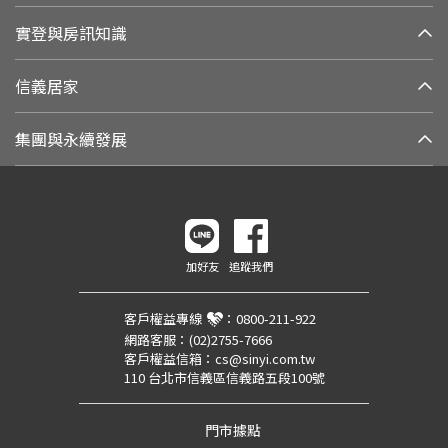
實登與房訊知識
信義居家
集團與永續發展
加好友
追蹤我們
客戶權益專線
：
0800-211-922
網路客服：
(02)2755-7666
客戶權益信箱：
cs@sinyi.com.tw
110 台北市信義區信義路五段100號
門市據點