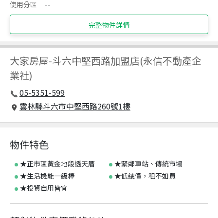
使用分區
--
完整物件詳情
大家房屋
-
斗六中堅西路加盟店(永信不動產企
業社)
05-5351-599
雲林縣斗六市中堅西路260號1樓
物件特色
★正市區黃金地段透天厝
★緊鄰車站、傳統市場
★生活機能一級棒
★低總價，租不如買
★投資自用皆宜