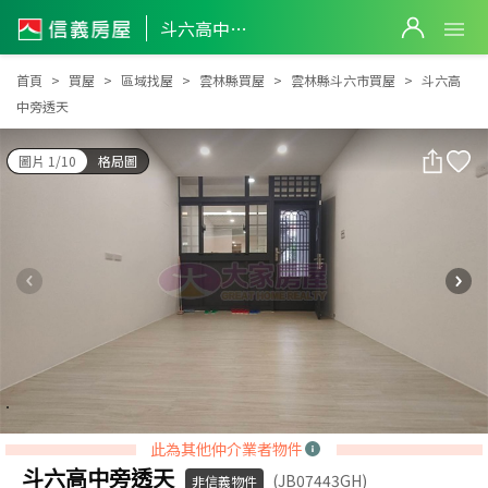
斗六高中旁透天
斗六高中旁透天
首頁
買屋
區域找屋
雲林縣買屋
雲林縣斗六市買屋
斗六高
中旁透天
圖片 1/10
格局圖
此為其他仲介業者物件
斗六高中旁透天
(JB07443GH)
非信義物件