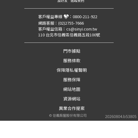
加好友
追蹤我們
客戶權益專線
：
0800-211-922
網路客服：
(02)2755-7666
客戶權益信箱：
cs@sinyi.com.tw
110 台北市信義區信義路五段100號
門市據點
服務條款
保障隱私權聲明
服務保障
網站地圖
資源網站
異業合作提案
©
信義房屋股份有限公司
20260804.b53805