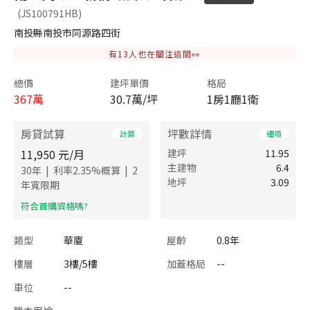
(JS100791HB)
南投縣南投市同源路四街
有
13
人也在關注這間👀
總價
建坪單價
格局
367
萬
30.7萬/坪
1房1廳1衛
房貸試算
坪數詳情
計算
細項
11,950
元/月
建坪
11.95
主建物
6.4
|
|
30
年
利率
2.35
%概算
2
地坪
3.09
年寬限期
​符合首購資格嗎?
類型
華廈
屋齡
0.8年
樓層
3樓/5樓
加蓋格局
--
車位
--