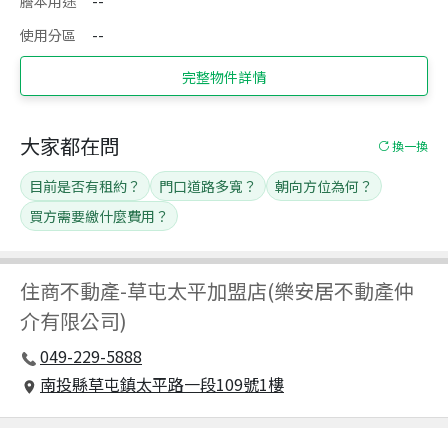
謄本用途
--
使用分區
--
完整物件詳情
大家都在問
換一換
目前是否有租約？
門口道路多寬？
朝向方位為何？
買方需要繳什麼費用？
住商不動產
-
草屯太平加盟店(樂安居不動產仲
介有限公司)
049-229-5888
南投縣草屯鎮太平路一段109號1樓