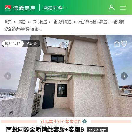
南投同源全新精緻套房+客廳B
南投同源全新精緻套房+客廳B
首頁
買屋
區域找屋
南投縣買屋
南投縣南投市買屋
南投同
源全新精緻套房+客廳B
圖片 1/10
格局圖
此為其他仲介業者物件
南投同源全新精緻套房+客廳B
非信義物件