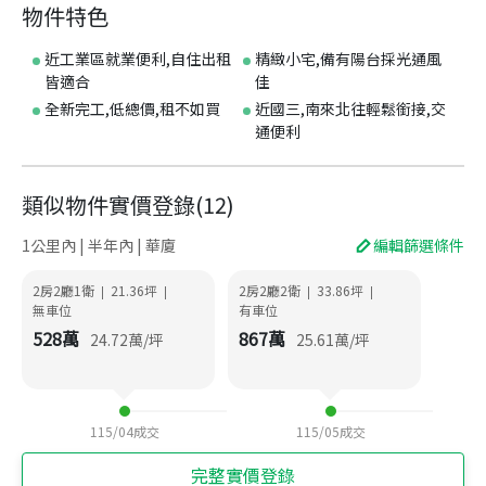
物件特色
近工業區就業便利,自住出租
精緻小宅,備有陽台採光通風
皆適合
佳
全新完工,低總價,租不如買
近國三,南來北往輕鬆銜接,交
通便利
類似物件實價登錄
(
12
)
1公里內 | 半年內 | 華廈
編輯篩選條件
2房2廳1衛
21.36
坪
2房2廳2衛
33.86
坪
|
|
|
|
無車位
有車位
528
萬
867
萬
24.72
萬/坪
25.61
萬/坪
115/04
成交
115/05
成交
完整實價登錄