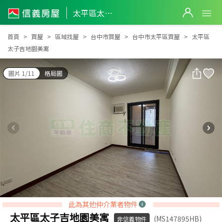
太平區太子吉地園美寓
太平區太子吉地園美寓
首頁
買屋
區域找屋
台中市買屋
台中市太平區買屋
太平區
太子吉地園美寓
圖片 1/11
格局圖
此為其他仲介業者物件
太平區太子吉地園美寓
(MS147895HB)
非信義物件