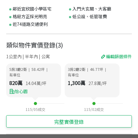
鄰近宜欣國小學區宅
入門大玄關、大客廳
格局方正採光明亮
低公設、低管理費
近74道路交通便利
類似物件實價登錄
(
3
)
1公里內 | 半年內 | 公寓
編輯篩選條件
5房3廳2衛
58.42
坪
3房2廳2衛
46.77
坪
|
|
|
|
有車位
有車位
820
萬
1,300
萬
14.04
萬/坪
27.8
萬/坪
怡心園
115/05
成交
115/02
成交
完整實價登錄