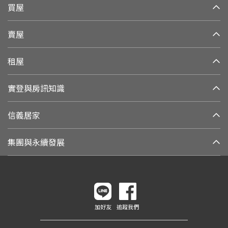
買屋
賣屋
租屋
實登與房訊知識
信義居家
集團與永續發展
加好友
追蹤我們