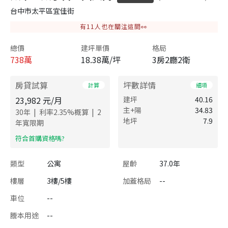
台中市太平區宜佳街
有
11
人也在關注這間👀
總價
建坪單價
格局
738
萬
18.38萬/坪
3房2廳2衛
房貸試算
坪數詳情
計算
細項
23,982
元/月
建坪
40.16
主+陽
34.83
|
|
30
年
利率
2.35
%概算
2
地坪
7.9
年寬限期
​符合首購資格嗎?
類型
公寓
屋齡
37.0年
樓層
3樓/5樓
加蓋格局
--
車位
--
謄本用途
--