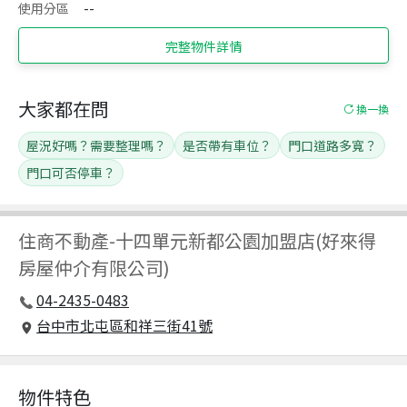
使用分區
--
完整物件詳情
大家都在問
換一換
屋況好嗎？需要整理嗎？
是否帶有車位？
門口道路多寬？
門口可否停車？
住商不動產
-
十四單元新都公園加盟店(好來得
房屋仲介有限公司)
04-2435-0483
台中市北屯區和祥三街41號
物件特色