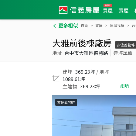
買屋
賣屋
更多相似
首頁
買屋
區域找屋
台
大雅前後棟廠房
非信義物件
地址
台中市大雅區德勝路
建坪單價
建坪
369.23坪
/ 地坪
1089.61坪
主建物
369.23坪
細項
非信義物件