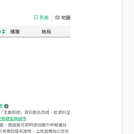
列表
地圖
齡
樓層
格局
明
之「主要用途」資料推估而成，故資料呈
登錄類型與順序
功能，開啟後可即時排除顯示申報備註
易標的僅有建物、土地面積為0(含地