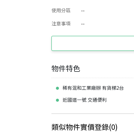
使用分區
--
注意事項
--
物件特色
稀有混和工業廠辦 有貨梯2台
近國道一號 交通便利
類似物件實價登錄
(
0
)