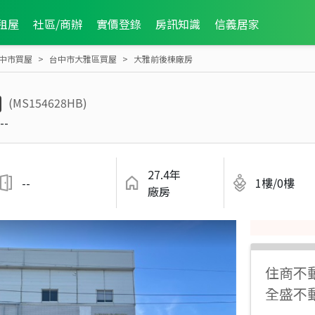
租屋
社區/商辦
實價登錄
房訊知識
信義居家
中市買屋
台中市大雅區買屋
大雅前後棟廠房
(MS154628HB)
--
27.4年
--
1樓/0樓
廠房
住商不
全盛不