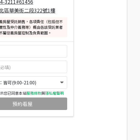
04-3211#61456
北區華美街二段322號1樓
義房屋受託銷售，各項責任（包括但不
實性及仲介義務等）概由各該受託業者
不屬信義房屋控制及負責範圍。
可(9:00-21:00)
示您已同意本站
服務條款
與
隱私權聲明
預約看屋