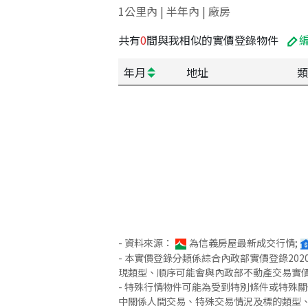
1公里內 | 半年內 | 廠房
共有
0
間與我相似的實價登錄物件
年月
地址
類
- 資料來源：
為信義房屋最新成交行情;
- 本實價登錄分類係綜合內政部實價登錄2
現類型、順序可能會與內政部不動產交易實
- 特殊行情物件可能為受到特別條件或特殊
中關係人間交易、特殊交易情況及標的類型、