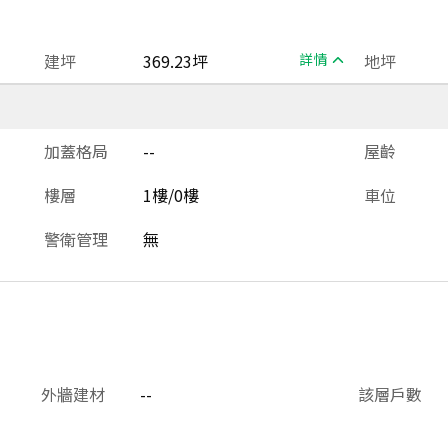
建坪
369.23坪
詳情
地坪
加蓋格局
--
屋齡
樓層
1樓/0樓
車位
警衛管理
無
外牆建材
--
該層戶數