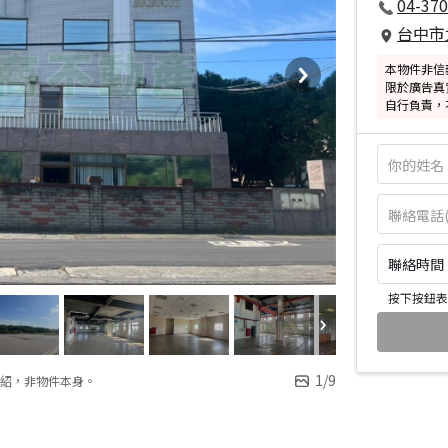
04-37
台中市
本物件非信
限於廣告真
自行負責，
聯絡時間：皆
按下按鈕表
1
/
9
紹，非物件本身。