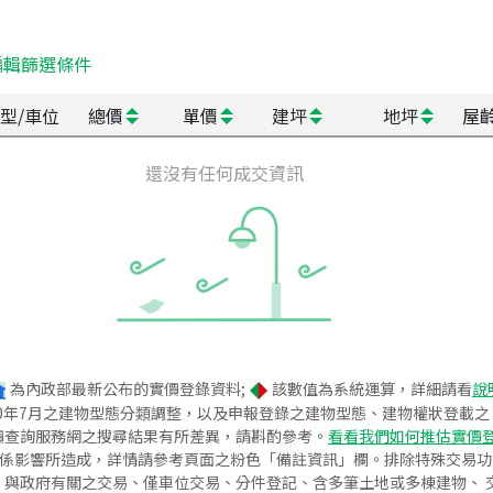
編輯篩選條件
型/車位
總價
單價
建坪
地坪
屋
還沒有任何成交資訊
為內政部最新公布的實價登錄資料;
該數值為系統運算，詳細請看
說
020年7月之建物型態分類調整，以及申報登錄之建物型態、建物權狀登載
價查詢服務網之搜尋結果有所差異，請斟酌參考。
看看我們如何推估實價
關係影響所造成，詳情請參考頁面之粉色「備註資訊」欄。排除特殊交易
與政府有關之交易、僅車位交易、分件登記、含多筆土地或多棟建物、 交