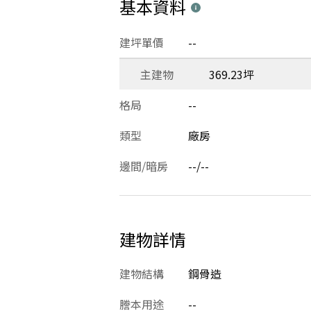
基本資料
建坪單價
--
主建物
369.23坪
格局
--
類型
廠房
邊間/暗房
--/--
建物詳情
建物結構
鋼骨造
謄本用途
--