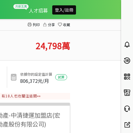
大雅前後棟廠房
人才招募
登入/註冊
列印
分享
收藏
24,798
萬
依據你的設定值計算
試算
806,372
元/月
有
18
人也在關注這間👀
動產
-
中清捷運加盟店(宏
動產股份有限公司)