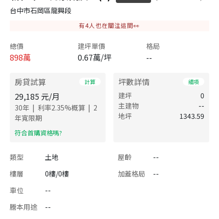
台中市石岡區龍興段
有
4
人也在關注這間👀
總價
建坪單價
格局
898
萬
0.67萬/坪
--
房貸試算
坪數詳情
計算
細項
29,185
元/月
建坪
0
主建物
--
|
|
30
年
利率
2.35
%概算
2
地坪
1343.59
年寬限期
​符合首購資格嗎?
類型
土地
屋齡
--
樓層
0樓/0樓
加蓋格局
--
車位
--
謄本用途
--