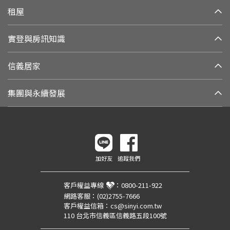
租屋
實登與房訊知識
信義居家
集團與永續發展
加好友
追蹤我們
客戶權益專線
：
0800-211-922
網路客服：
(02)2755-7666
客戶權益信箱：
cs@sinyi.com.tw
110 台北市信義區信義路五段100號