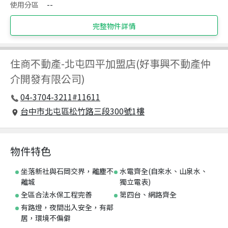
使用分區
--
完整物件詳情
住商不動產
-
北屯四平加盟店(好事興不動產仲
介開發有限公司)
04-3704-3211#11611
台中市北屯區松竹路三段300號1樓
物件特色
坐落新社與石岡交界，離塵不
水電齊全(自來水、山泉水、
離城
獨立電表)
全區合法水保工程完善
第四台、網路齊全
有路燈，夜間出入安全，有鄰
居，環境不偏僻