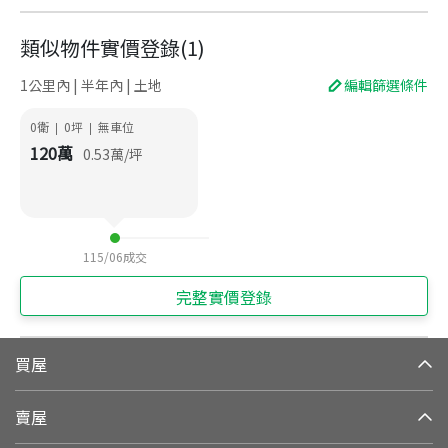
類似物件實價登錄
(
1
)
1公里內 | 半年內 | 土地
編輯篩選條件
0衛
0
坪
無車位
|
|
120
萬
0.53
萬/坪
115/06
成交
完整實價登錄
買屋
賣屋