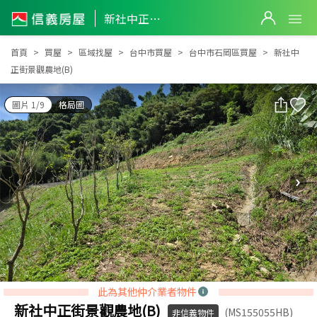
新社中正街景觀農地(B)
新社中正街景觀農地(B)
首頁
買屋
區域找屋
台中市買屋
台中市石岡區買屋
新社中
正街景觀農地(B)
圖片 1/9
格局圖
此為其他仲介業者物件
新社中正街景觀農地(B)
(MS155055HB)
非信義物件