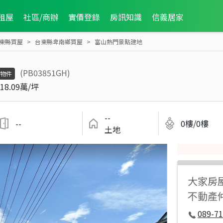
租屋
社區/商辦
實價登錄
房訊知識
信義居家
東縣買屋
台東縣卑南鄉買屋
富山熱門景點建地
(PB03851GH)
物件
18.09萬/坪
--
--
0樓/0樓
土地
大家房
不動產
089-7