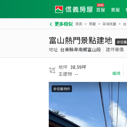
買屋
賣屋
更多相似
首頁
買屋
區域找屋
台
富山熱門景點建地
非信義
地址
台東縣卑南鄉富山段
建坪單價
地坪
38.59坪
主建物
--
細項
非信義物件