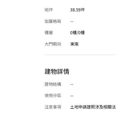
地坪
38.59坪
加蓋格局
--
樓層
0樓/0樓
大門朝向
東南
建物詳情
建物結構
--
使用分區
--
注意事項
土地申請建照涉及相關法