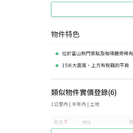
物件特色
位於富山熱門景點及咖啡廳旁稀
15米大面寬，上方有稅籍的平房
類似物件實價登錄
(
6
)
1公里內 | 半年內 | 土地