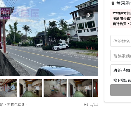
台東縣
本物件非信
限於廣告真
自行負責，
聯絡時間：皆
按下按鈕表
1
/
11
紹，非物件本身。