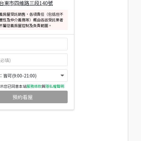
台東市四維路三段140號
義房屋受託銷售，各項責任（包括但不
實性及仲介義務等）概由各該受託業者
不屬信義房屋控制及負責範圍。
可(9:00-21:00)
示您已同意本站
服務條款
與
隱私權聲明
預約看屋