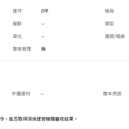
建坪
0坪
格局
屋齡
--
類型
車位
--
邊間/暗房
警衛管理
無
外牆建材
--
謄本用途
令，能否取得須俟建管機關審核結果。