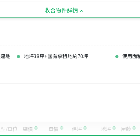
收合物件詳情
有建地
地坪38坪+國有承租地約70坪
使用面積