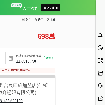
富山熱門景點建地
人才招募
登入/註冊
列印
分享
收藏
698
萬
依據你的設定值計算
試算
22,681
元/月
有
2
人也在關注這間👀
屋
-
台東四維加盟店(佳鄉
仲介經紀有限公司)
19-433#22199