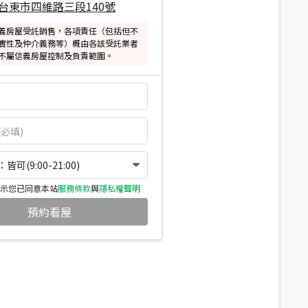
台東市四維路三段140號
義房屋受託銷售，各項責任（包括但不
實性及仲介義務等）概由各該受託業者
不屬信義房屋控制及負責範圍。
可(9:00-21:00)
示您已同意本站
服務條款
與
隱私權聲明
預約看屋