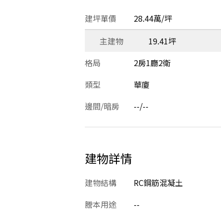
建坪單價
28.44萬/坪
主建物
19.41坪
格局
2房1廳2衛
類型
華廈
邊間/暗房
--/--
建物詳情
建物結構
RC鋼筋混凝土
謄本用途
--