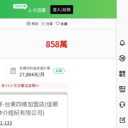
卑南兩房全新華廈
人才招募
登入/註冊
列印
分享
收藏
858
萬
依據你的設定值計算
試算
27,884
元/月
有
33
人也在關注這間👀
屋
-
台東四維加盟店(佳鄉
仲介經紀有限公司)
1-133