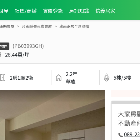
租屋
社區/商辦
實價登錄
房訊知識
信義居家
東縣買屋
台東縣臺東市買屋
卑南兩房全新華廈
(PB03993GH)
物件
價
28.44萬/坪
2.2年
2房1廳2衛
5樓/5樓
華廈
大家房
不動產
089-23