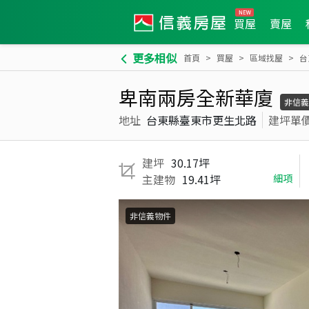
買屋
賣屋
更多相似
首頁
買屋
區域找屋
台
卑南兩房全新華廈
非信義
地址
台東縣臺東市更生北路
建坪單
建坪
30.17坪
主建物
19.41坪
細項
非信義物件