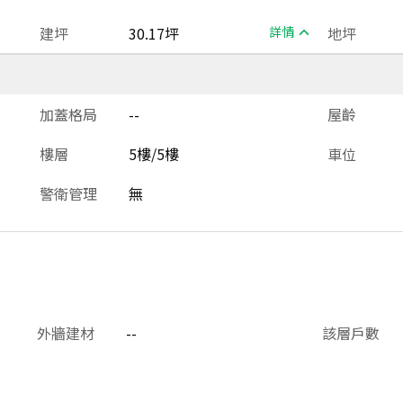
建坪
30.17坪
詳情
地坪
加蓋格局
--
屋齡
樓層
5樓/5樓
車位
警衛管理
無
外牆建材
--
該層戶數