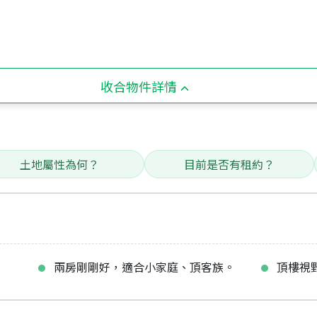
收合物件詳情
土地屬性為何？
目前是否有租約？
兩房剛剛好，適合小家庭、頂客族。
頂樓視