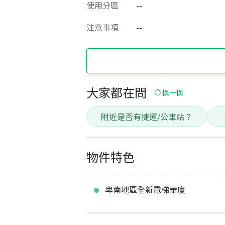
使用分區
--
注意事項
--
大家都在問
換一換
附近是否有捷運/公車站？
物件特色
卑南地區全新電梯華廈