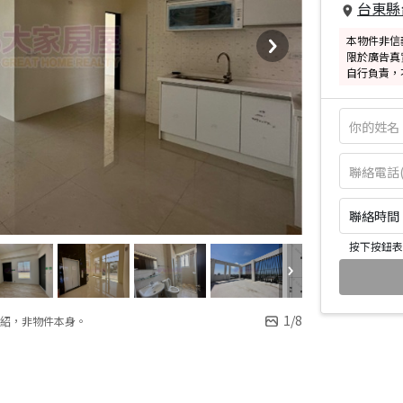
台東縣
本物件非信
限於廣告真
自行負責，
聯絡時間：皆
按下按鈕表
1
/
8
紹，非物件本身。