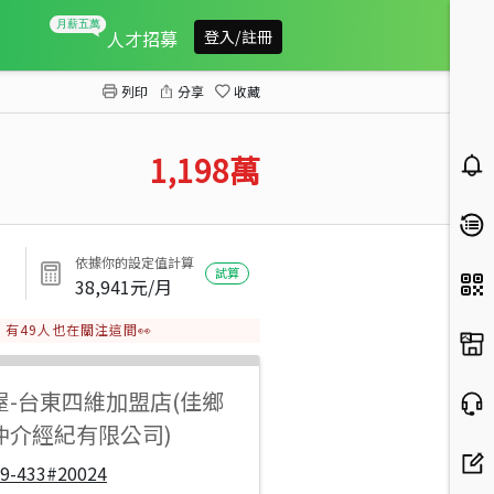
利嘉輕齡邊間別墅
人才招募
登入/註冊
列印
分享
收藏
1,198
萬
依據你的設定值計算
試算
38,941
元/月
有
49
人也在關注這間👀
屋
-
台東四維加盟店(佳鄉
仲介經紀有限公司)
19-433#20024