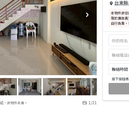
台東縣
本物件非信
限於廣告真
自行負責，
聯絡時間：皆
按下按鈕表
1
/
21
紹，非物件本身。