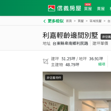
買屋
賣屋
更多相似
首頁
買屋
區域找屋
台
利嘉輕齡邊間別墅
非信義
地址
台東縣卑南鄉利民路
建坪單價
建坪
51.25坪
/ 地坪
36.91坪
主建物
48.79坪
細項
非信義物件