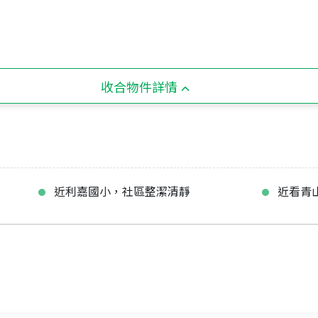
收合物件詳情
近利嘉國小，社區整潔清靜
近看青