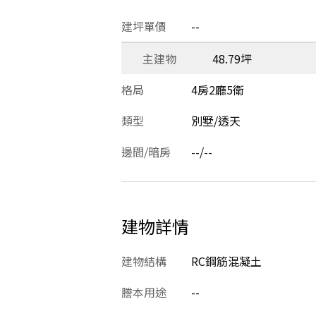
建坪單價
--
主建物
48.79坪
格局
4房2廳5衛
類型
別墅/透天
邊間/暗房
--/--
建物詳情
建物結構
RC鋼筋混凝土
謄本用途
--