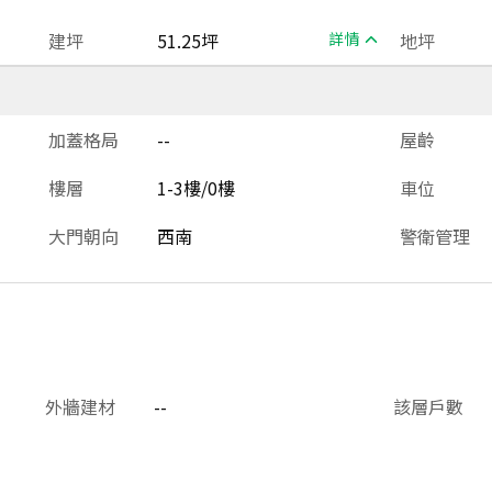
建坪
51.25坪
詳情
地坪
加蓋格局
--
屋齡
樓層
1-3樓/0樓
車位
大門朝向
西南
警衛管理
外牆建材
--
該層戶數