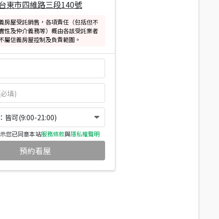
台東市四維路三段140號
義房屋受託銷售，各項責任（包括但不
實性及仲介義務等）概由各該受託業者
不屬信義房屋控制及負責範圍。
可(9:00-21:00)
示您已同意本站
服務條款
與
隱私權聲明
預約看屋