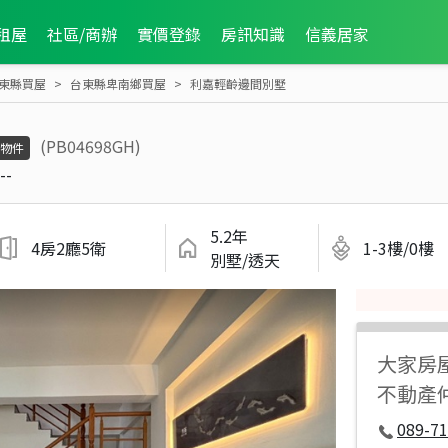
租屋
社區/商辦
實價登錄
房訊知識
信義居家
東縣買屋
台東縣卑南鄉買屋
利嘉輕齡邊間別墅
(PB04698GH)
物件
--
5.2年
4房2廳5衛
1-3樓/0樓
別墅/透天
大家房
不動產
089-7