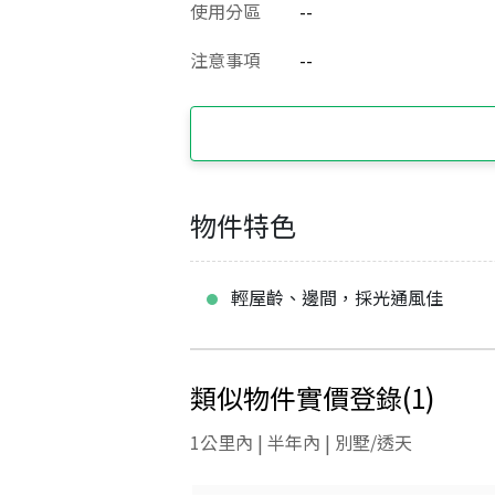
使用分區
--
注意事項
--
物件特色
輕屋齡、邊間，採光通風佳
類似物件實價登錄
(
1
)
1公里內 | 半年內 | 別墅/透天